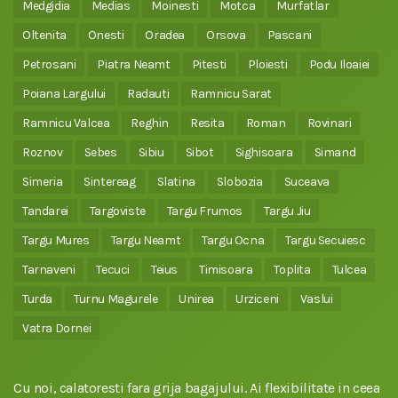
Medgidia
Medias
Moinesti
Motca
Murfatlar
Oltenita
Onesti
Oradea
Orsova
Pascani
Petrosani
Piatra Neamt
Pitesti
Ploiesti
Podu Iloaiei
Poiana Largului
Radauti
Ramnicu Sarat
Ramnicu Valcea
Reghin
Resita
Roman
Rovinari
Roznov
Sebes
Sibiu
Sibot
Sighisoara
Simand
Simeria
Sintereag
Slatina
Slobozia
Suceava
Tandarei
Targoviste
Targu Frumos
Targu Jiu
Targu Mures
Targu Neamt
Targu Ocna
Targu Secuiesc
Tarnaveni
Tecuci
Teius
Timisoara
Toplita
Tulcea
Turda
Turnu Magurele
Unirea
Urziceni
Vaslui
Vatra Dornei
Cu noi, calatoresti fara grija bagajului. Ai flexibilitate in ceea