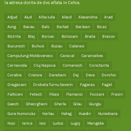
la adresa dorita de dvs aflata in Cehia.
Adjud
Aiud
Alba Iulia
Alesd
Alexandria
Arad
Avrig
Bacau
Bals
Barlad
Beclean
Bicaz
Bistrita
Blaj
Borsec
Botosani
Braila
Brasov
Bucuresti
Buhusi
Buzau
Calarasi
Campulung Moldovenesc
Caracal
Caransebes
Cernavoda
Cluj Napoca
Comanesti
Constanta
Corabia
Craiova
Darabani
Dej
Deva
Dorohoi
Dragasani
Drobeta Turnu Severin
Fagaras
Faget
Falticeni
Fetesti
Filiasi
Flamanzi
Focsani
Frasin
Gaesti
Gheorghieni
Gherla
Gilau
Giurgiu
Gura Humorului
Harlau
Hateg
Huedin
Hunedoara
Husi
Ianca
Iasi
Ludus
Lugoj
Mangalia