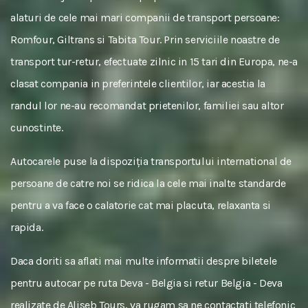
alaturi de cele mai mari companii de transport persoane:
Romfour, Giltrans si Tabita Tour. Prin serviciile noastre de
transport tur-retur, efectuate zilnic in 15 tari din Europa, ne-a
clasat compania in preferintele clientilor, iar acestia la
randul lor ne-au recomandat prietenilor, familiei sau altor
cunostinte.
Autocarele puse la dispoziția transportului international de
persoane de catre noi se ridica la cele mai inalte standarde
pentru a va face o calatorie cat mai placuta, relaxanta si
rapida.
Daca doriti sa aflati mai multe informatii despre biletele
pentru autocar pe ruta Deva - Belgia si retur Belgia - Deva
realizate de Aliseb Tours, va rugam sa ne contactati telefonic