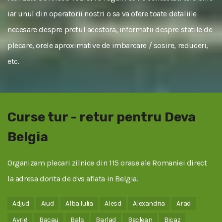
iar unul din operatorii nostri o sa va ofere toate detaliile
necesare despre pretul acestora, informatii despre statile de
plecare, orele aproximative de imbarcare / sosire, reduceri,
etc.
Curse tur - retur pentru Deva
Belgia
Organizam plecari zilnice din 115 orase ale Romaniei direct
la adresa dorita de dvs aflata in Belgia.
Adjud
Aiud
Alba Iulia
Alesd
Alexandria
Arad
Avrig
Bacau
Bals
Barlad
Beclean
Bicaz