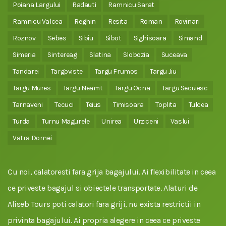
Poiana Largului
Radauti
Ramnicu Sarat
Ramnicu Valcea
Reghin
Resita
Roman
Rovinari
Roznov
Sebes
Sibiu
Sibot
Sighisoara
Simand
Simeria
Sintereag
Slatina
Slobozia
Suceava
Tandarei
Targoviste
Targu Frumos
Targu Jiu
Targu Mures
Targu Neamt
Targu Ocna
Targu Secuiesc
Tarnaveni
Tecuci
Teius
Timisoara
Toplita
Tulcea
Turda
Turnu Magurele
Unirea
Urziceni
Vaslui
Vatra Dornei
Cu noi, calatoresti fara grija bagajului. Ai flexibilitate in ceea
ce priveste bagajul si obiectele transportate. Alaturi de
Aliseb Tours poti calatori fara griji, nu exista restrictii in
privinta bagajului. Ai propria alegere in ceea ce priveste