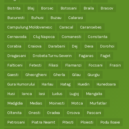
Bistrita
Blaj
Borsec
Botosani
Braila
Brasov
Bucuresti
Buhusi
Buzau
Calarasi
Campulung Moldovenesc
Caracal
Caransebes
Cernavoda
Cluj Napoca
Comanesti
Constanta
Corabia
Craiova
Darabani
Dej
Deva
Dorohoi
Dragasani
Drobeta Turnu Severin
Fagaras
Faget
Falticeni
Fetesti
Filiasi
Flamanzi
Focsani
Frasin
Gaesti
Gheorghieni
Gherla
Gilau
Giurgiu
Gura Humorului
Harlau
Hateg
Huedin
Hunedoara
Husi
Ianca
Iasi
Ludus
Lugoj
Mangalia
Medgidia
Medias
Moinesti
Motca
Murfatlar
Oltenita
Onesti
Oradea
Orsova
Pascani
Petrosani
Piatra Neamt
Pitesti
Ploiesti
Podu Iloaiei