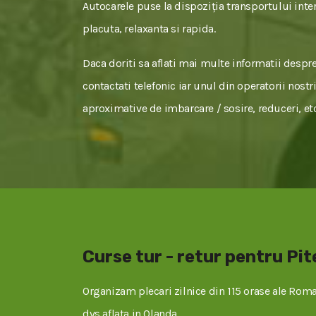
Autocarele puse la dispoziția transportului inter
placuta, relaxanta si rapida.
Daca doriti sa aflati mai multe informatii despre 
contactati telefonic iar unul din operatorii nostr
aproximative de imbarcare / sosire, reduceri, etc
Curse tur - retur pentru Pit
Organizam plecari zilnice din 115 orase ale Roman
dvs aflata in Olanda.