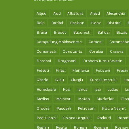
Adjud
Aiud
Alba Iulia
Alesd
Alexandria
Bals
Barlad
Beclean
Bicaz
Bistrita
Braila
Brasov
Bucuresti
Buhusi
Buzau
Campulung Moldovenesc
Caracal
Caransebe
Comanesti
Constanta
Corabia
Craiova
Dorohoi
Dragasani
Drobeta Turnu Severin
Fetesti
Filiasi
Flamanzi
Focsani
Frasin
Gherla
Gilau
Giurgiu
Gura Humorului
Ha
Hunedoara
Husi
Ianca
Iasi
Ludus
Lu
Medias
Moinesti
Motca
Murfatlar
Olte
Orsova
Pascani
Petrosani
Piatra Neamt
Podu Iloaiei
Poiana Largului
Radauti
Ramni
Reghin
Resita
Roman
Rovinari
Roznov