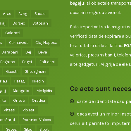
bagajul si obiectele transporta
daca ai merge cu avionul.
Arad
Avrig
Bacau
Blaj
Borsec
Botosani
Este important sa te asiguri ca 
Calarasi
Verificati data de expirare a b
s
Cernavoda
Cluj Napoca
le-ai uitat si ca le ai la tine.
FO
Darabani
Dej
Deva
valorice, precum banii, telefonu
Fagaras
Faget
Falticeni
alte gadgeturi. Ai grija de ele 
Gaesti
Gheorghieni
rlau
Hateg
Huedin
Ce acte sunt nece
goj
Mangalia
Medgidia
nita
Onesti
Oradea
carte de identitate sau pa
Pitesti
Ploiesti
daca aveti un minor insoti
cu Sarat
Ramnicu Valcea
celuilalt parinte (o imputerni
Sebes
Sibiu
Sibot