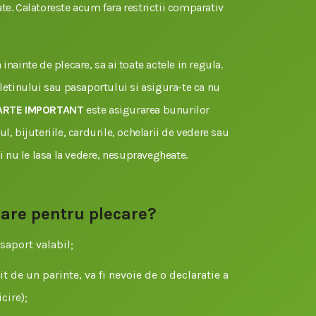
te. Calatoreste acum fara restrictii comparativ
inainte de plecare, sa ai toate actele in regula.
uletinului sau pasaportului si asigura-te ca nu
ARTE IMPORTANT
este asigurarea bunurilor
l, bijuteriile, cardurile, ochelarii de vedere sau
si nu le lasa la vedere, nesupravegheate.
sare pentru plecare?
saport valabil;
t de un parinte, va fi nevoie de o declaratie a
cire);