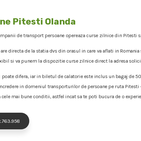
ne Pitesti Olanda
ompanii de transport persoane opereaza curse zilnice din Pitesti sp
re directa de la statia dvs din orasul in care va aflati in Romania
bil si va punem la dispozitie curse zilnice direct la adresa solici
l poate difera, iar in biletul de calatorie este inclus un bagaj de
incredere in domeniul transporturilor de persoane pe ruta Pitesti - 
in cele mai bune conditii, astfel incat sa te poti bucura de o experie
.763.958