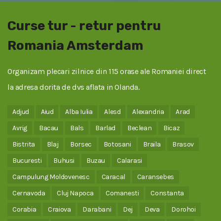
Curse tur - retur pentru
Romania Amsterdam
Organizam plecari zilnice din 115 orase ale Romaniei direct
la adresa dorita de dvs aflata in Olanda.
Adjud
Aiud
Alba Iulia
Alesd
Alexandria
Arad
Avrig
Bacau
Bals
Barlad
Beclean
Bicaz
Bistrita
Blaj
Borsec
Botosani
Braila
Brasov
Bucuresti
Buhusi
Buzau
Calarasi
Campulung Moldovenesc
Caracal
Caransebes
Cernavoda
Cluj Napoca
Comanesti
Constanta
Corabia
Craiova
Darabani
Dej
Deva
Dorohoi