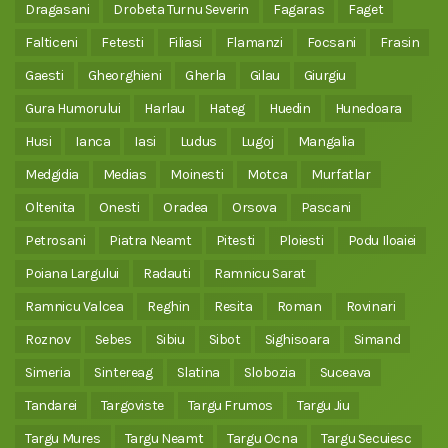
Dragasani
Drobeta Turnu Severin
Fagaras
Faget
Falticeni
Fetesti
Filiasi
Flamanzi
Focsani
Frasin
Gaesti
Gheorghieni
Gherla
Gilau
Giurgiu
Gura Humorului
Harlau
Hateg
Huedin
Hunedoara
Husi
Ianca
Iasi
Ludus
Lugoj
Mangalia
Medgidia
Medias
Moinesti
Motca
Murfatlar
Oltenita
Onesti
Oradea
Orsova
Pascani
Petrosani
Piatra Neamt
Pitesti
Ploiesti
Podu Iloaiei
Poiana Largului
Radauti
Ramnicu Sarat
Ramnicu Valcea
Reghin
Resita
Roman
Rovinari
Roznov
Sebes
Sibiu
Sibot
Sighisoara
Simand
Simeria
Sintereag
Slatina
Slobozia
Suceava
Tandarei
Targoviste
Targu Frumos
Targu Jiu
Targu Mures
Targu Neamt
Targu Ocna
Targu Secuiesc