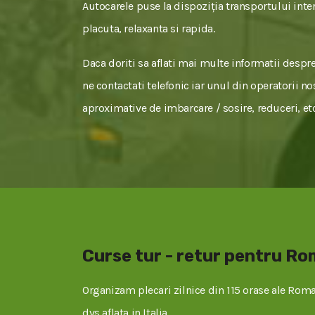
Autocarele puse la dispoziția transportului inter
placuta, relaxanta si rapida.
Daca doriti sa aflati mai multe informatii despr
ne contactati telefonic iar unul din operatorii no
aproximative de imbarcare / sosire, reduceri, etc
Curse tur - retur pentru R
Organizam plecari zilnice din 115 orase ale Roman
dvs aflata in Italia.