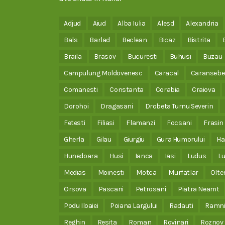
Adjud
Aiud
Alba Iulia
Alesd
Alexandria
Bals
Barlad
Beclean
Bicaz
Bistrita
Braila
Brasov
Bucuresti
Buhusi
Buzau
Campulung Moldovenesc
Caracal
Caransebe
Comanesti
Constanta
Corabia
Craiova
Dorohoi
Dragasani
Drobeta Turnu Severin
Fetesti
Filiasi
Flamanzi
Focsani
Frasin
Gherla
Gilau
Giurgiu
Gura Humorului
Ha
Hunedoara
Husi
Ianca
Iasi
Ludus
Lu
Medias
Moinesti
Motca
Murfatlar
Olte
Orsova
Pascani
Petrosani
Piatra Neamt
Podu Iloaiei
Poiana Largului
Radauti
Ramni
Reghin
Resita
Roman
Rovinari
Roznov