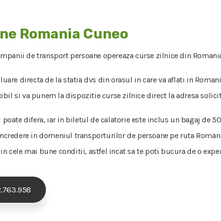
ane Romania Cuneo
ompanii de transport persoane opereaza curse zilnice din Romania 
luare directa de la statia dvs din orasul in care va aflati in Roman
il si va punem la dispozitie curse zilnice direct la adresa solici
l poate difera, iar in biletul de calatorie este inclus un bagaj de
 incredere in domeniul transporturilor de persoane pe ruta Romani
n cele mai bune conditii, astfel incat sa te poti bucura de o exper
.763.958