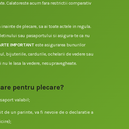
te. Calatoreste acum fara restrictii comparativ
inainte de plecare, sa ai toate actele in regula.
uletinului sau pasaportului si asigura-te ca nu
ARTE IMPORTANT
este asigurarea bunurilor
l, bijuteriile, cardurile, ochelarii de vedere sau
si nu le lasa la vedere, nesupravegheate.
sare pentru plecare?
saport valabil;
t de un parinte, va fi nevoie de o declaratie a
cire);