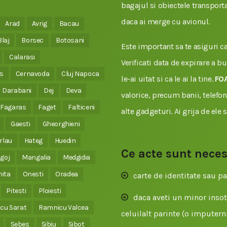
bagajul si obiectele transporta
daca ai merge cu avionul.
Arad
Avrig
Bacau
Blaj
Borsec
Botosani
Este important sa te asiguri ca 
Calarasi
Verificati data de expirare a b
s
Cernavoda
Cluj Napoca
le-ai uitat si ca le ai la tine.
FO
Darabani
Dej
Deva
valorice, precum banii, telefonu
Fagaras
Faget
Falticeni
alte gadgeturi. Ai grija de ele 
Gaesti
Gheorghieni
rlau
Hateg
Huedin
Ce acte sunt nece
goj
Mangalia
Medgidia
nita
Onesti
Oradea
carte de identitate sau pa
Pitesti
Ploiesti
daca aveti un minor insoti
cu Sarat
Ramnicu Valcea
celuilalt parinte (o imputerni
Sebes
Sibiu
Sibot