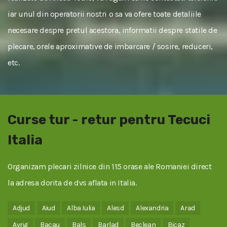
iar unul din operatorii nostri o sa va ofere toate detaliile
necesare despre pretul acestora, informatii despre statile de
plecare, orele aproximative de imbarcare / sosire, reduceri,
etc.
Curse tur - retur pentru Tecuci
Italia
Organizam plecari zilnice din 115 orase ale Romaniei direct
la adresa dorita de dvs aflata in Italia.
Adjud
Aiud
Alba Iulia
Alesd
Alexandria
Arad
Avrig
Bacau
Bals
Barlad
Beclean
Bicaz