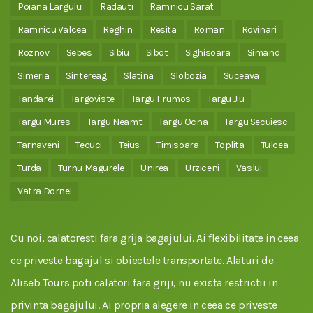
Poiana Largului
Radauti
Ramnicu Sarat
Ramnicu Valcea
Reghin
Resita
Roman
Rovinari
Roznov
Sebes
Sibiu
Sibot
Sighisoara
Simand
Simeria
Sintereag
Slatina
Slobozia
Suceava
Tandarei
Targoviste
Targu Frumos
Targu Jiu
Targu Mures
Targu Neamt
Targu Ocna
Targu Secuiesc
Tarnaveni
Tecuci
Teius
Timisoara
Toplita
Tulcea
Turda
Turnu Magurele
Unirea
Urziceni
Vaslui
Vatra Dornei
Cu noi, calatoresti fara grija bagajului. Ai flexibilitate in ceea
ce priveste bagajul si obiectele transportate. Alaturi de
Aliseb Tours poti calatori fara griji, nu exista restrictii in
privinta bagajului. Ai propria alegere in ceea ce priveste