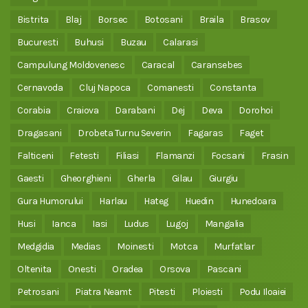
Bistrita
Blaj
Borsec
Botosani
Braila
Brasov
Bucuresti
Buhusi
Buzau
Calarasi
Campulung Moldovenesc
Caracal
Caransebes
Cernavoda
Cluj Napoca
Comanesti
Constanta
Corabia
Craiova
Darabani
Dej
Deva
Dorohoi
Dragasani
Drobeta Turnu Severin
Fagaras
Faget
Falticeni
Fetesti
Filiasi
Flamanzi
Focsani
Frasin
Gaesti
Gheorghieni
Gherla
Gilau
Giurgiu
Gura Humorului
Harlau
Hateg
Huedin
Hunedoara
Husi
Ianca
Iasi
Ludus
Lugoj
Mangalia
Medgidia
Medias
Moinesti
Motca
Murfatlar
Oltenita
Onesti
Oradea
Orsova
Pascani
Petrosani
Piatra Neamt
Pitesti
Ploiesti
Podu Iloaiei