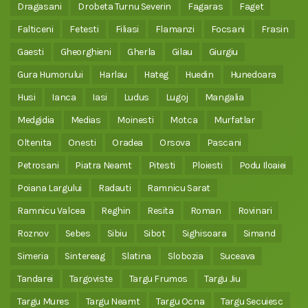
Dragasani
Drobeta Turnu Severin
Fagaras
Faget
Falticeni
Fetesti
Filiasi
Flamanzi
Focsani
Frasin
Gaesti
Gheorghieni
Gherla
Gilau
Giurgiu
Gura Humorului
Harlau
Hateg
Huedin
Hunedoara
Husi
Ianca
Iasi
Ludus
Lugoj
Mangalia
Medgidia
Medias
Moinesti
Motca
Murfatlar
Oltenita
Onesti
Oradea
Orsova
Pascani
Petrosani
Piatra Neamt
Pitesti
Ploiesti
Podu Iloaiei
Poiana Largului
Radauti
Ramnicu Sarat
Ramnicu Valcea
Reghin
Resita
Roman
Rovinari
Roznov
Sebes
Sibiu
Sibot
Sighisoara
Simand
Simeria
Sintereag
Slatina
Slobozia
Suceava
Tandarei
Targoviste
Targu Frumos
Targu Jiu
Targu Mures
Targu Neamt
Targu Ocna
Targu Secuiesc