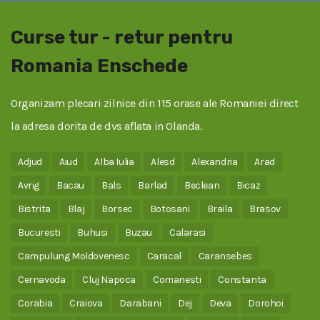
Curse tur - retur pentru
Romania Enschede
Organizam plecari zilnice din 115 orase ale Romaniei direct
la adresa dorita de dvs aflata in Olanda.
Adjud
Aiud
Alba Iulia
Alesd
Alexandria
Arad
Avrig
Bacau
Bals
Barlad
Beclean
Bicaz
Bistrita
Blaj
Borsec
Botosani
Braila
Brasov
Bucuresti
Buhusi
Buzau
Calarasi
Campulung Moldovenesc
Caracal
Caransebes
Cernavoda
Cluj Napoca
Comanesti
Constanta
Corabia
Craiova
Darabani
Dej
Deva
Dorohoi