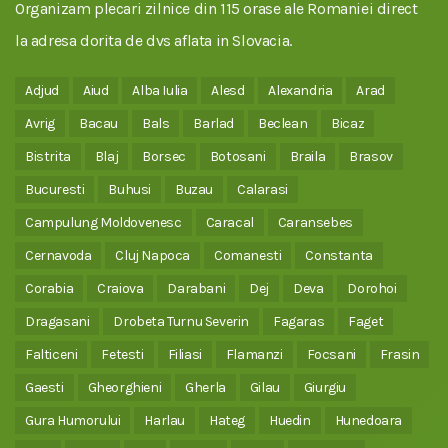
Organizam plecari zilnice din 115 orase ale Romaniei direct
la adresa dorita de dvs aflata in Slovacia.
Adjud
Aiud
Alba Iulia
Alesd
Alexandria
Arad
Avrig
Bacau
Bals
Barlad
Beclean
Bicaz
Bistrita
Blaj
Borsec
Botosani
Braila
Brasov
Bucuresti
Buhusi
Buzau
Calarasi
Campulung Moldovenesc
Caracal
Caransebes
Cernavoda
Cluj Napoca
Comanesti
Constanta
Corabia
Craiova
Darabani
Dej
Deva
Dorohoi
Dragasani
Drobeta Turnu Severin
Fagaras
Faget
Falticeni
Fetesti
Filiasi
Flamanzi
Focsani
Frasin
Gaesti
Gheorghieni
Gherla
Gilau
Giurgiu
Gura Humorului
Harlau
Hateg
Huedin
Hunedoara