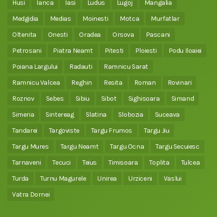
Husi
Ianca
Iasi
Ludus
Lugoj
Mangalia
Medgidia
Medias
Moinesti
Motca
Murfatlar
Oltenita
Onesti
Oradea
Orsova
Pascani
Petrosani
Piatra Neamt
Pitesti
Ploiesti
Podu Iloaiei
Poiana Largului
Radauti
Ramnicu Sarat
Ramnicu Valcea
Reghin
Resita
Roman
Rovinari
Roznov
Sebes
Sibiu
Sibot
Sighisoara
Simand
Simeria
Sintereag
Slatina
Slobozia
Suceava
Tandarei
Targoviste
Targu Frumos
Targu Jiu
Targu Mures
Targu Neamt
Targu Ocna
Targu Secuiesc
Tarnaveni
Tecuci
Teius
Timisoara
Toplita
Tulcea
Turda
Turnu Magurele
Unirea
Urziceni
Vaslui
Vatra Dornei