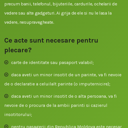
precum banii, telefonul, bijuteriile, cardurile, ochelarii de
vedere sau alte gadgeturi. Ai grija de ele si nu le lasa la
vedere, nesupravegheate.
Ce acte sunt necesare pentru
plecare?
carte de identitate sau pasaport valabil;
daca aveti un minor insotit de un parinte, va fi nevoie
de o declaratie a celuilalt parinte (o imputernicire);
daca aveti un minor insotit de o alta persoana, va fi
nevoie de o procura de la ambii parinti si cazierul
insotitorului;
pentru pasagerii din Republica Moldova este necesar