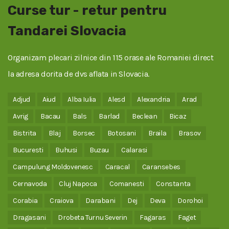
Curse tur - retur pentru
Tandarei Slovacia
Organizam plecari zilnice din 115 orase ale Romaniei direct
la adresa dorita de dvs aflata in Slovacia.
Adjud
Aiud
Alba Iulia
Alesd
Alexandria
Arad
Avrig
Bacau
Bals
Barlad
Beclean
Bicaz
Bistrita
Blaj
Borsec
Botosani
Braila
Brasov
Bucuresti
Buhusi
Buzau
Calarasi
Campulung Moldovenesc
Caracal
Caransebes
Cernavoda
Cluj Napoca
Comanesti
Constanta
Corabia
Craiova
Darabani
Dej
Deva
Dorohoi
Dragasani
Drobeta Turnu Severin
Fagaras
Faget