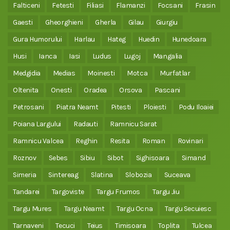
Falticeni
Fetesti
Filiasi
Flamanzi
Focsani
Frasin
Gaesti
Gheorghieni
Gherla
Gilau
Giurgiu
Gura Humorului
Harlau
Hateg
Huedin
Hunedoara
Husi
Ianca
Iasi
Ludus
Lugoj
Mangalia
Medgidia
Medias
Moinesti
Motca
Murfatlar
Oltenita
Onesti
Oradea
Orsova
Pascani
Petrosani
Piatra Neamt
Pitesti
Ploiesti
Podu Iloaiei
Poiana Largului
Radauti
Ramnicu Sarat
Ramnicu Valcea
Reghin
Resita
Roman
Rovinari
Roznov
Sebes
Sibiu
Sibot
Sighisoara
Simand
Simeria
Sintereag
Slatina
Slobozia
Suceava
Tandarei
Targoviste
Targu Frumos
Targu Jiu
Targu Mures
Targu Neamt
Targu Ocna
Targu Secuiesc
Tarnaveni
Tecuci
Teius
Timisoara
Toplita
Tulcea