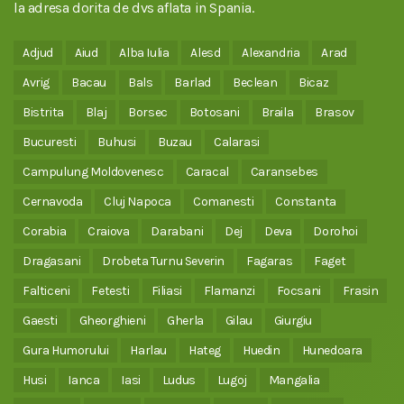
la adresa dorita de dvs aflata in Spania.
Adjud
Aiud
Alba Iulia
Alesd
Alexandria
Arad
Avrig
Bacau
Bals
Barlad
Beclean
Bicaz
Bistrita
Blaj
Borsec
Botosani
Braila
Brasov
Bucuresti
Buhusi
Buzau
Calarasi
Campulung Moldovenesc
Caracal
Caransebes
Cernavoda
Cluj Napoca
Comanesti
Constanta
Corabia
Craiova
Darabani
Dej
Deva
Dorohoi
Dragasani
Drobeta Turnu Severin
Fagaras
Faget
Falticeni
Fetesti
Filiasi
Flamanzi
Focsani
Frasin
Gaesti
Gheorghieni
Gherla
Gilau
Giurgiu
Gura Humorului
Harlau
Hateg
Huedin
Hunedoara
Husi
Ianca
Iasi
Ludus
Lugoj
Mangalia