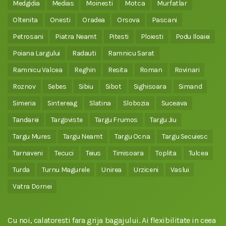
Medgidia
Medias
Moinesti
Motca
Murfatlar
Oltenita
Onesti
Oradea
Orsova
Pascani
Petrosani
Piatra Neamt
Pitesti
Ploiesti
Podu Iloaiei
Poiana Largului
Radauti
Ramnicu Sarat
Ramnicu Valcea
Reghin
Resita
Roman
Rovinari
Roznov
Sebes
Sibiu
Sibot
Sighisoara
Simand
Simeria
Sintereag
Slatina
Slobozia
Suceava
Tandarei
Targoviste
Targu Frumos
Targu Jiu
Targu Mures
Targu Neamt
Targu Ocna
Targu Secuiesc
Tarnaveni
Tecuci
Teius
Timisoara
Toplita
Tulcea
Turda
Turnu Magurele
Unirea
Urziceni
Vaslui
Vatra Dornei
Cu noi, calatoresti fara grija bagajului. Ai flexibilitate in ceea