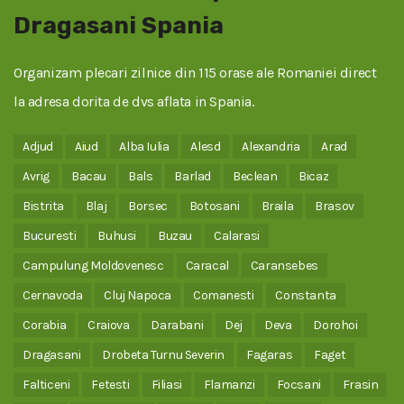
Dragasani Spania
Organizam plecari zilnice din 115 orase ale Romaniei direct
la adresa dorita de dvs aflata in Spania.
Adjud
Aiud
Alba Iulia
Alesd
Alexandria
Arad
Avrig
Bacau
Bals
Barlad
Beclean
Bicaz
Bistrita
Blaj
Borsec
Botosani
Braila
Brasov
Bucuresti
Buhusi
Buzau
Calarasi
Campulung Moldovenesc
Caracal
Caransebes
Cernavoda
Cluj Napoca
Comanesti
Constanta
Corabia
Craiova
Darabani
Dej
Deva
Dorohoi
Dragasani
Drobeta Turnu Severin
Fagaras
Faget
Falticeni
Fetesti
Filiasi
Flamanzi
Focsani
Frasin