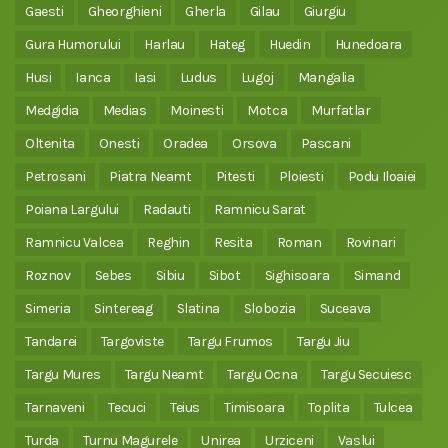
Gaesti
Gheorghieni
Gherla
Gilau
Giurgiu
Gura Humorului
Harlau
Hateg
Huedin
Hunedoara
Husi
Ianca
Iasi
Ludus
Lugoj
Mangalia
Medgidia
Medias
Moinesti
Motca
Murfatlar
Oltenita
Onesti
Oradea
Orsova
Pascani
Petrosani
Piatra Neamt
Pitesti
Ploiesti
Podu Iloaiei
Poiana Largului
Radauti
Ramnicu Sarat
Ramnicu Valcea
Reghin
Resita
Roman
Rovinari
Roznov
Sebes
Sibiu
Sibot
Sighisoara
Simand
Simeria
Sintereag
Slatina
Slobozia
Suceava
Tandarei
Targoviste
Targu Frumos
Targu Jiu
Targu Mures
Targu Neamt
Targu Ocna
Targu Secuiesc
Tarnaveni
Tecuci
Teius
Timisoara
Toplita
Tulcea
Turda
Turnu Magurele
Unirea
Urziceni
Vaslui