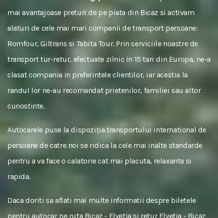
mai avantajoase preturi de pe piata din Bicaz si activam
alaturi de cele mai mari companii de transport persoane:
Romfour, Giltrans si Tabita Tour. Prin serviciile noastre de
transport tur-retur, efectuate zilnic in 15 tari din Europa, ne-a
clasat compania in preferintele clientilor, iar acestia la
randul lor ne-au recomandat prietenilor, familiei sau altor
cunostinte.
Autocarele puse la dispoziția transportului international de
persoane de catre noi se ridica la cele mai inalte standarde
pentru a va face o calatorie cat mai placuta, relaxanta si
rapida.
Daca doriti sa aflati mai multe informatii despre biletele
pentru autocar pe ruta Bicaz - Elvetia si retur Elvetia - Bicaz