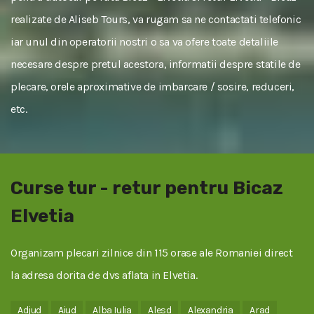
realizate de Aliseb Tours, va rugam sa ne contactati telefonic
iar unul din operatorii nostri o sa va ofere toate detaliile
necesare despre pretul acestora, informatii despre statile de
plecare, orele aproximative de imbarcare / sosire, reduceri,
etc.
Curse tur - retur pentru Bicaz
Elvetia
Organizam plecari zilnice din 115 orase ale Romaniei direct
la adresa dorita de dvs aflata in Elvetia.
Adjud
Aiud
Alba Iulia
Alesd
Alexandria
Arad