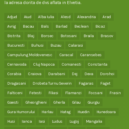
la adresa dorita de dvs aflata in Elvetia.
Adjud
Aiud
Alba Iulia
Alesd
Alexandria
Arad
Avrig
Bacau
Bals
Barlad
Beclean
Bicaz
Bistrita
Blaj
Borsec
Botosani
Braila
Brasov
Bucuresti
Buhusi
Buzau
Calarasi
Campulung Moldovenesc
Caracal
Caransebes
Cernavoda
Cluj Napoca
Comanesti
Constanta
Corabia
Craiova
Darabani
Dej
Deva
Dorohoi
Dragasani
Drobeta Turnu Severin
Fagaras
Faget
Falticeni
Fetesti
Filiasi
Flamanzi
Focsani
Frasin
Gaesti
Gheorghieni
Gherla
Gilau
Giurgiu
Gura Humorului
Harlau
Hateg
Huedin
Hunedoara
Husi
Ianca
Iasi
Ludus
Lugoj
Mangalia