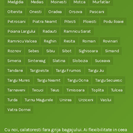
Medgidia
Medias
Moinesti
Motca
Murfatlar
Oltenita
Onesti
Oradea
Orsova
Pascani
Petrosani
Piatra Neamt
Pitesti
Ploiesti
Podu Iloaiei
Poiana Largului
Radauti
Ramnicu Sarat
Ramnicu Valcea
Reghin
Resita
Roman
Rovinari
Roznov
Sebes
Sibiu
Sibot
Sighisoara
Simand
Simeria
Sintereag
Slatina
Slobozia
Suceava
Tandarei
Targoviste
Targu Frumos
Targu Jiu
Targu Mures
Targu Neamt
Targu Ocna
Targu Secuiesc
Tarnaveni
Tecuci
Teius
Timisoara
Toplita
Tulcea
Turda
Turnu Magurele
Unirea
Urziceni
Vaslui
Vatra Dornei
Cu noi, calatoresti fara grija bagajului. Ai flexibilitate in ceea