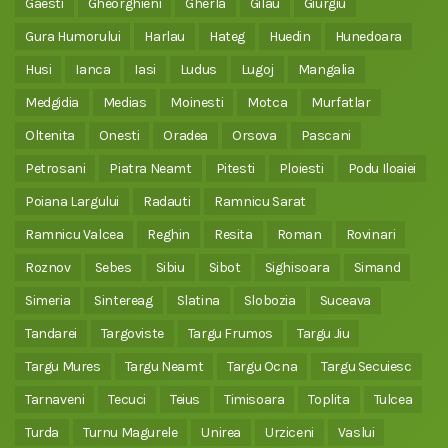
Gaesti
Gheorghieni
Gherla
Gilau
Giurgiu
Gura Humorului
Harlau
Hateg
Huedin
Hunedoara
Husi
Ianca
Iasi
Ludus
Lugoj
Mangalia
Medgidia
Medias
Moinesti
Motca
Murfatlar
Oltenita
Onesti
Oradea
Orsova
Pascani
Petrosani
Piatra Neamt
Pitesti
Ploiesti
Podu Iloaiei
Poiana Largului
Radauti
Ramnicu Sarat
Ramnicu Valcea
Reghin
Resita
Roman
Rovinari
Roznov
Sebes
Sibiu
Sibot
Sighisoara
Simand
Simeria
Sintereag
Slatina
Slobozia
Suceava
Tandarei
Targoviste
Targu Frumos
Targu Jiu
Targu Mures
Targu Neamt
Targu Ocna
Targu Secuiesc
Tarnaveni
Tecuci
Teius
Timisoara
Toplita
Tulcea
Turda
Turnu Magurele
Unirea
Urziceni
Vaslui