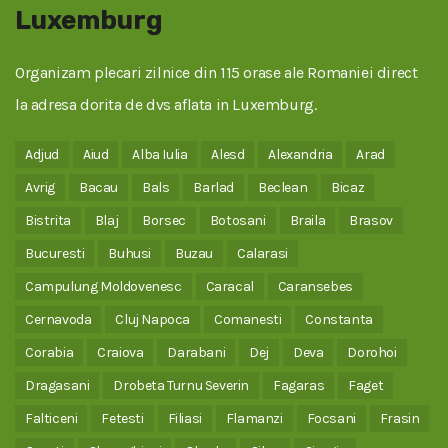
Luxemburg
Organizam plecari zilnice din 115 orase ale Romaniei direct
la adresa dorita de dvs aflata in Luxemburg.
Adjud
Aiud
Alba Iulia
Alesd
Alexandria
Arad
Avrig
Bacau
Bals
Barlad
Beclean
Bicaz
Bistrita
Blaj
Borsec
Botosani
Braila
Brasov
Bucuresti
Buhusi
Buzau
Calarasi
Campulung Moldovenesc
Caracal
Caransebes
Cernavoda
Cluj Napoca
Comanesti
Constanta
Corabia
Craiova
Darabani
Dej
Deva
Dorohoi
Dragasani
Drobeta Turnu Severin
Fagaras
Faget
Falticeni
Fetesti
Filiasi
Flamanzi
Focsani
Frasin