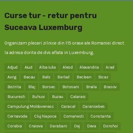
Curse tur - retur pentru
Suceava Luxemburg
Organizam plecari zilnice din 115 orase ale Romaniei direct
la adresa dorita de dvs aflata in Luxemburg.
Adjud
Aiud
Alba Iulia
Alesd
Alexandria
Arad
Avrig
Bacau
Bals
Barlad
Beclean
Bicaz
Bistrita
Blaj
Borsec
Botosani
Braila
Brasov
Bucuresti
Buhusi
Buzau
Calarasi
Campulung Moldovenesc
Caracal
Caransebes
Cernavoda
Cluj Napoca
Comanesti
Constanta
Corabia
Craiova
Darabani
Dej
Deva
Dorohoi