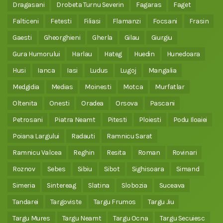
Dragasani
Drobeta Turnu Severin
Fagaras
Faget
Falticeni
Fetesti
Filiasi
Flamanzi
Focsani
Frasin
Gaesti
Gheorghieni
Gherla
Gilau
Giurgiu
Gura Humorului
Harlau
Hateg
Huedin
Hunedoara
Husi
Ianca
Iasi
Ludus
Lugoj
Mangalia
Medgidia
Medias
Moinesti
Motca
Murfatlar
Oltenita
Onesti
Oradea
Orsova
Pascani
Petrosani
Piatra Neamt
Pitesti
Ploiesti
Podu Iloaiei
Poiana Largului
Radauti
Ramnicu Sarat
Ramnicu Valcea
Reghin
Resita
Roman
Rovinari
Roznov
Sebes
Sibiu
Sibot
Sighisoara
Simand
Simeria
Sintereag
Slatina
Slobozia
Suceava
Tandarei
Targoviste
Targu Frumos
Targu Jiu
Targu Mures
Targu Neamt
Targu Ocna
Targu Secuiesc