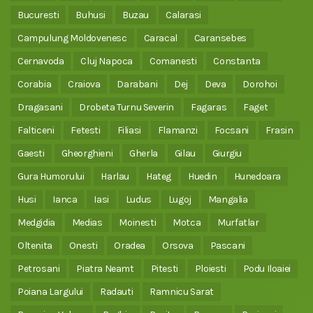
Bucuresti
Buhusi
Buzau
Calarasi
Campulung Moldovenesc
Caracal
Caransebes
Cernavoda
Cluj Napoca
Comanesti
Constanta
Corabia
Craiova
Darabani
Dej
Deva
Dorohoi
Dragasani
Drobeta Turnu Severin
Fagaras
Faget
Falticeni
Fetesti
Filiasi
Flamanzi
Focsani
Frasin
Gaesti
Gheorghieni
Gherla
Gilau
Giurgiu
Gura Humorului
Harlau
Hateg
Huedin
Hunedoara
Husi
Ianca
Iasi
Ludus
Lugoj
Mangalia
Medgidia
Medias
Moinesti
Motca
Murfatlar
Oltenita
Onesti
Oradea
Orsova
Pascani
Petrosani
Piatra Neamt
Pitesti
Ploiesti
Podu Iloaiei
Poiana Largului
Radauti
Ramnicu Sarat