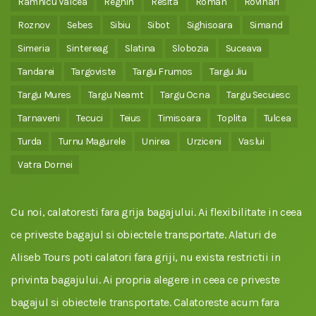
Ramnicu Valcea
Reghin
Resita
Roman
Rovinari
Roznov
Sebes
Sibiu
Sibot
Sighisoara
Simand
Simeria
Sintereag
Slatina
Slobozia
Suceava
Tandarei
Targoviste
Targu Frumos
Targu Jiu
Targu Mures
Targu Neamt
Targu Ocna
Targu Secuiesc
Tarnaveni
Tecuci
Teius
Timisoara
Toplita
Tulcea
Turda
Turnu Magurele
Unirea
Urziceni
Vaslui
Vatra Dornei
Cu noi, calatoresti fara grija bagajului. Ai flexibilitate in ceea
ce priveste bagajul si obiectele transportate. Alaturi de
Aliseb Tours poti calatori fara griji, nu exista restrictii in
privinta bagajului. Ai propria alegere in ceea ce priveste
bagajul si obiectele transportate. Calatoreste acum fara