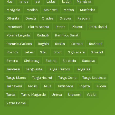
Husi
Ianca
Iasi
Ludus
Lugoj
Mangalia
Medgidia
Medias
Moinesti
Motca
Murfatlar
Oltenita
Onesti
Oradea
Orsova
Pascani
Petrosani
Piatra Neamt
Pitesti
Ploiesti
Podu Iloaiei
Poiana Largului
Radauti
Ramnicu Sarat
Ramnicu Valcea
Reghin
Resita
Roman
Rovinari
Roznov
Sebes
Sibiu
Sibot
Sighisoara
Simand
Simeria
Sintereag
Slatina
Slobozia
Suceava
Tandarei
Targoviste
Targu Frumos
Targu Jiu
Targu Mures
Targu Neamt
Targu Ocna
Targu Secuiesc
Tarnaveni
Tecuci
Teius
Timisoara
Toplita
Tulcea
Turda
Turnu Magurele
Unirea
Urziceni
Vaslui
Vatra Dornei