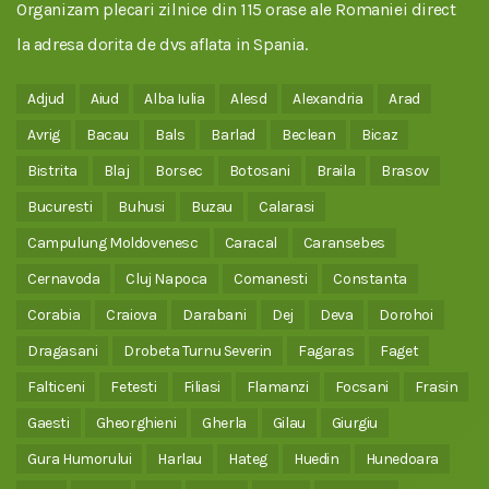
Organizam plecari zilnice din 115 orase ale Romaniei direct
la adresa dorita de dvs aflata in Spania.
Adjud
Aiud
Alba Iulia
Alesd
Alexandria
Arad
Avrig
Bacau
Bals
Barlad
Beclean
Bicaz
Bistrita
Blaj
Borsec
Botosani
Braila
Brasov
Bucuresti
Buhusi
Buzau
Calarasi
Campulung Moldovenesc
Caracal
Caransebes
Cernavoda
Cluj Napoca
Comanesti
Constanta
Corabia
Craiova
Darabani
Dej
Deva
Dorohoi
Dragasani
Drobeta Turnu Severin
Fagaras
Faget
Falticeni
Fetesti
Filiasi
Flamanzi
Focsani
Frasin
Gaesti
Gheorghieni
Gherla
Gilau
Giurgiu
Gura Humorului
Harlau
Hateg
Huedin
Hunedoara