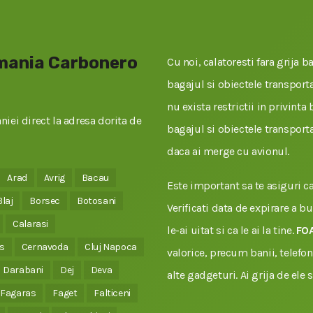
omania Carbonero
Cu noi, calatoresti fara grija ba
bagajul si obiectele transportat
nu exista restrictii in privinta
iei direct la adresa dorita de
bagajul si obiectele transporta
daca ai merge cu avionul.
Arad
Avrig
Bacau
Este important sa te asiguri ca 
Blaj
Borsec
Botosani
Verificati data de expirare a b
Calarasi
le-ai uitat si ca le ai la tine.
FO
s
Cernavoda
Cluj Napoca
valorice, precum banii, telefonu
Darabani
Dej
Deva
alte gadgeturi. Ai grija de ele 
Fagaras
Faget
Falticeni