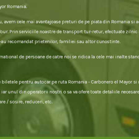
yor Romania.
, avem cele mai avantajoase preturi de pe piata din Romania si 
ur. Prin serviciile noastre de transport tur-retur, efectuate zilnic
ne-au recomandat prietenilor, familiei sau altor cunostinte.
national de persoane de catre noi se ridica la cele mai inalte stan
e biletele pentru autocar pe ruta Romania - Carbonero el Mayor si
 iar unul din operatorii nostri o sa va ofere toate detaliile necesa
e / sosire, reduceri, etc.