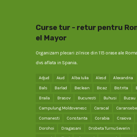
Curse tur - retur pentru R
el Mayor
Organizam plecari zilnice din 115 orase ale Roman
dvs aflata in Spania.
Adjud
Aiud
Alba Iulia
Alesd
Alexandria
Bals
Barlad
Beclean
Bicaz
Bistrita
Braila
Brasov
Bucuresti
Buhusi
Buzau
Campulung Moldovenesc
Caracal
Caransebe
Comanesti
Constanta
Corabia
Craiova
Dorohoi
Dragasani
Drobeta Turnu Severin