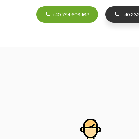
+40.784.606.162
+40.232