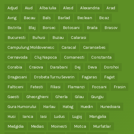
Adjud
Aiud
Alba Iulia
Alesd
Alexandria
Arad
Avrig
Bacau
Bals
Barlad
Beclean
Bicaz
Bistrita
Blaj
Borsec
Botosani
Braila
Brasov
Bucuresti
Buhusi
Buzau
Calarasi
Campulung Moldovenesc
Caracal
Caransebes
Cernavoda
Cluj Napoca
Comanesti
Constanta
Corabia
Craiova
Darabani
Dej
Deva
Dorohoi
Dragasani
Drobeta Turnu Severin
Fagaras
Faget
Falticeni
Fetesti
Filiasi
Flamanzi
Focsani
Frasin
Gaesti
Gheorghieni
Gherla
Gilau
Giurgiu
Gura Humorului
Harlau
Hateg
Huedin
Hunedoara
Husi
Ianca
Iasi
Ludus
Lugoj
Mangalia
Medgidia
Medias
Moinesti
Motca
Murfatlar