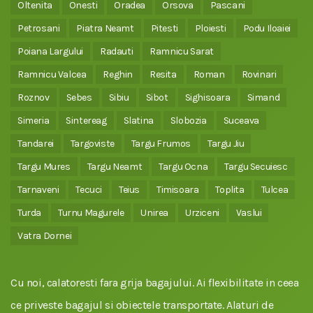
Oltenita
Onesti
Oradea
Orsova
Pascani
Petrosani
Piatra Neamt
Pitesti
Ploiesti
Podu Iloaiei
Poiana Largului
Radauti
Ramnicu Sarat
Ramnicu Valcea
Reghin
Resita
Roman
Rovinari
Roznov
Sebes
Sibiu
Sibot
Sighisoara
Simand
Simeria
Sintereag
Slatina
Slobozia
Suceava
Tandarei
Targoviste
Targu Frumos
Targu Jiu
Targu Mures
Targu Neamt
Targu Ocna
Targu Secuiesc
Tarnaveni
Tecuci
Teius
Timisoara
Toplita
Tulcea
Turda
Turnu Magurele
Unirea
Urziceni
Vaslui
Vatra Dornei
Cu noi, calatoresti fara grija bagajului. Ai flexibilitate in ceea
ce priveste bagajul si obiectele transportate. Alaturi de