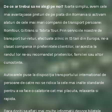
De ce ar trebui sa ne alegi pe noi?
foarte simplu, avem cele
mai avantajoase preturi de pe piata din Romania si activam
alaturi de cele mai mari companii de transport persoane:
Romfour, Giltrans si Tabita Tour. Prin serviciile noastre de
transport tur-retur, efectuate zilnic in 15 tari din Europa, ne-a
clasat compania in preferintele clientilor, iar acestia la
randul lor ne-au recomandat prietenilor, familiei sau altor
cunostinte.
Autocarele puse la dispoziția transportului international de
persoane de catre noi se ridica la cele mai inalte standarde
pentru a va face o calatorie cat mai placuta, relaxanta si
rapida.
Daca doriti sa aflati mai multe informatii despre biletele