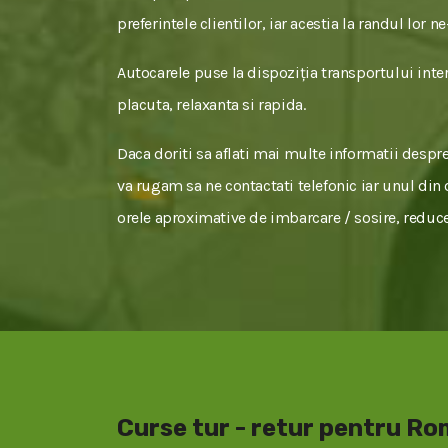
preferintele clientilor, iar acestia la randul lor 
Autocarele puse la dispoziția transportului inter
placuta, relaxanta si rapida.
Daca doriti sa aflati mai multe informatii despr
va rugam sa ne contactati telefonic iar unul din o
orele aproximative de imbarcare / sosire, reducer
Curse tur - retur pentru R