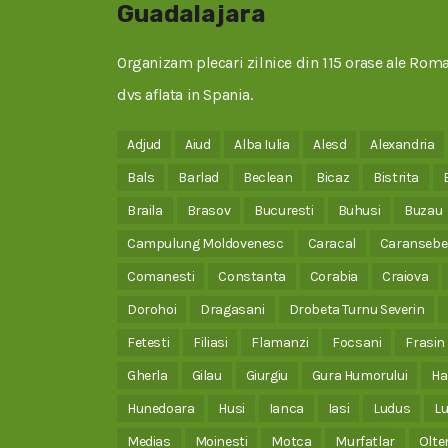
Guadalajara
Organizam plecari zilnice din 115 orase ale Roman
dvs aflata in Spania.
Adjud
Aiud
Alba Iulia
Alesd
Alexandria
Bals
Barlad
Beclean
Bicaz
Bistrita
Braila
Brasov
Bucuresti
Buhusi
Buzau
Campulung Moldovenesc
Caracal
Caransebe
Comanesti
Constanta
Corabia
Craiova
Dorohoi
Dragasani
Drobeta Turnu Severin
Fetesti
Filiasi
Flamanzi
Focsani
Frasin
Gherla
Gilau
Giurgiu
Gura Humorului
Ha
Hunedoara
Husi
Ianca
Iasi
Ludus
Lu
Medias
Moinesti
Motca
Murfatlar
Olte