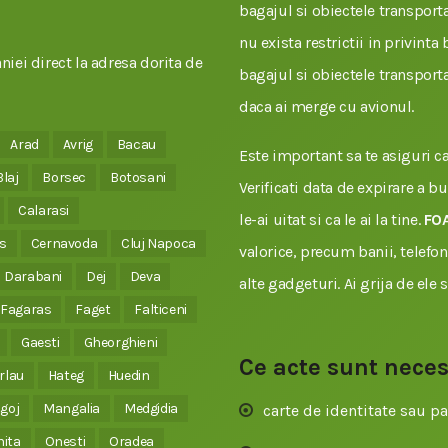
bagajul si obiectele transportat
nu exista restrictii in privinta
iei direct la adresa dorita de
bagajul si obiectele transporta
daca ai merge cu avionul.
Arad
Avrig
Bacau
Este important sa te asiguri ca 
Blaj
Borsec
Botosani
Verificati data de expirare a b
Calarasi
le-ai uitat si ca le ai la tine.
FO
s
Cernavoda
Cluj Napoca
valorice, precum banii, telefonu
Darabani
Dej
Deva
alte gadgeturi. Ai grija de ele 
Fagaras
Faget
Falticeni
Gaesti
Gheorghieni
Ce acte sunt nece
rlau
Hateg
Huedin
goj
Mangalia
Medgidia
carte de identitate sau pa
nita
Onesti
Oradea