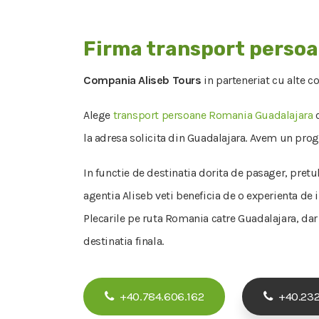
Firma transport perso
Compania Aliseb Tours
in parteneriat cu alte c
Alege
transport persoane Romania Guadalajara
c
la adresa solicita din Guadalajara. Avem un progr
In functie de destinatia dorita de pasager, pretu
agentia Aliseb veti beneficia de o experienta de
Plecarile pe ruta Romania catre Guadalajara, dar 
destinatia finala.
+40.784.606.162
+40.232