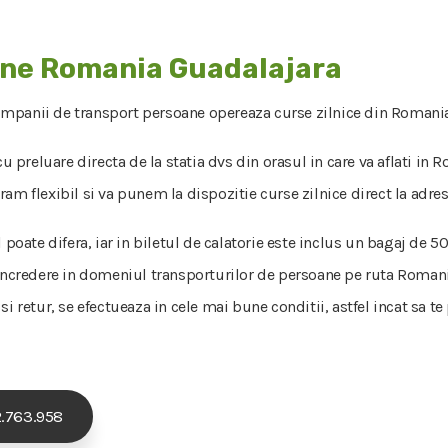
ane Romania Guadalajara
ompanii de transport persoane opereaza curse zilnice din Romania s
u preluare directa de la statia dvs din orasul in care va aflati in
am flexibil si va punem la dispozitie curse zilnice direct la adres
l poate difera, iar in biletul de calatorie este inclus un bagaj de
 incredere in domeniul transporturilor de persoane pe ruta Romani
si retur, se efectueaza in cele mai bune conditii, astfel incat sa t
.763.958