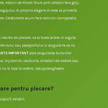
e. Alaturi de Aliseb Tours poti calatori fara griji,
 bagajului. Ai propria alegere in ceea ce priveste
te. Calatoreste acum fara restrictii comparativ
inainte de plecare, sa ai toate actele in regula.
uletinului sau pasaportului si asigura-te ca nu
ARTE IMPORTANT
este asigurarea bunurilor
l, bijuteriile, cardurile, ochelarii de vedere sau
si nu le lasa la vedere, nesupravegheate.
sare pentru plecare?
saport valabil;