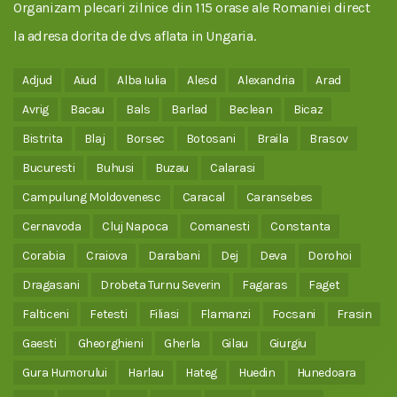
Organizam plecari zilnice din 115 orase ale Romaniei direct
la adresa dorita de dvs aflata in Ungaria.
Adjud
Aiud
Alba Iulia
Alesd
Alexandria
Arad
Avrig
Bacau
Bals
Barlad
Beclean
Bicaz
Bistrita
Blaj
Borsec
Botosani
Braila
Brasov
Bucuresti
Buhusi
Buzau
Calarasi
Campulung Moldovenesc
Caracal
Caransebes
Cernavoda
Cluj Napoca
Comanesti
Constanta
Corabia
Craiova
Darabani
Dej
Deva
Dorohoi
Dragasani
Drobeta Turnu Severin
Fagaras
Faget
Falticeni
Fetesti
Filiasi
Flamanzi
Focsani
Frasin
Gaesti
Gheorghieni
Gherla
Gilau
Giurgiu
Gura Humorului
Harlau
Hateg
Huedin
Hunedoara