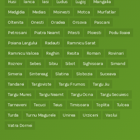
Husi
Ianca
Iasi
Ludus
Lugoj
Mangalia
Medgidia
Medias
Moinesti
Motca
Murfatlar
Oltenita
Onesti
Oradea
Orsova
Pascani
Petrosani
Piatra Neamt
Pitesti
Ploiesti
Podu Iloaiei
Poiana Largului
Radauti
Ramnicu Sarat
Ramnicu Valcea
Reghin
Resita
Roman
Rovinari
Roznov
Sebes
Sibiu
Sibot
Sighisoara
Simand
Simeria
Sintereag
Slatina
Slobozia
Suceava
Tandarei
Targoviste
Targu Frumos
Targu Jiu
Targu Mures
Targu Neamt
Targu Ocna
Targu Secuiesc
Tarnaveni
Tecuci
Teius
Timisoara
Toplita
Tulcea
Turda
Turnu Magurele
Unirea
Urziceni
Vaslui
Vatra Dornei