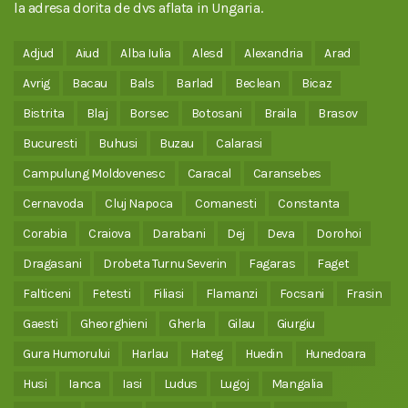
la adresa dorita de dvs aflata in Ungaria.
Adjud
Aiud
Alba Iulia
Alesd
Alexandria
Arad
Avrig
Bacau
Bals
Barlad
Beclean
Bicaz
Bistrita
Blaj
Borsec
Botosani
Braila
Brasov
Bucuresti
Buhusi
Buzau
Calarasi
Campulung Moldovenesc
Caracal
Caransebes
Cernavoda
Cluj Napoca
Comanesti
Constanta
Corabia
Craiova
Darabani
Dej
Deva
Dorohoi
Dragasani
Drobeta Turnu Severin
Fagaras
Faget
Falticeni
Fetesti
Filiasi
Flamanzi
Focsani
Frasin
Gaesti
Gheorghieni
Gherla
Gilau
Giurgiu
Gura Humorului
Harlau
Hateg
Huedin
Hunedoara
Husi
Ianca
Iasi
Ludus
Lugoj
Mangalia