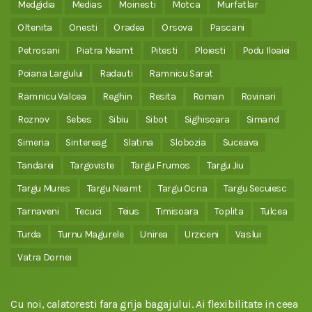
Medgidia
Medias
Moinesti
Motca
Murfatlar
Oltenita
Onesti
Oradea
Orsova
Pascani
Petrosani
Piatra Neamt
Pitesti
Ploiesti
Podu Iloaiei
Poiana Largului
Radauti
Ramnicu Sarat
Ramnicu Valcea
Reghin
Resita
Roman
Rovinari
Roznov
Sebes
Sibiu
Sibot
Sighisoara
Simand
Simeria
Sintereag
Slatina
Slobozia
Suceava
Tandarei
Targoviste
Targu Frumos
Targu Jiu
Targu Mures
Targu Neamt
Targu Ocna
Targu Secuiesc
Tarnaveni
Tecuci
Teius
Timisoara
Toplita
Tulcea
Turda
Turnu Magurele
Unirea
Urziceni
Vaslui
Vatra Dornei
Cu noi, calatoresti fara grija bagajului. Ai flexibilitate in ceea