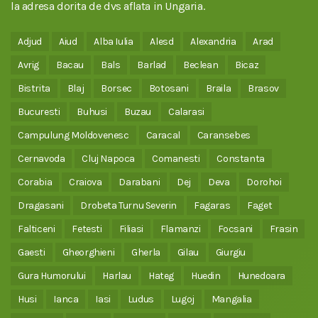
la adresa dorita de dvs aflata in Ungaria.
Adjud
Aiud
Alba Iulia
Alesd
Alexandria
Arad
Avrig
Bacau
Bals
Barlad
Beclean
Bicaz
Bistrita
Blaj
Borsec
Botosani
Braila
Brasov
Bucuresti
Buhusi
Buzau
Calarasi
Campulung Moldovenesc
Caracal
Caransebes
Cernavoda
Cluj Napoca
Comanesti
Constanta
Corabia
Craiova
Darabani
Dej
Deva
Dorohoi
Dragasani
Drobeta Turnu Severin
Fagaras
Faget
Falticeni
Fetesti
Filiasi
Flamanzi
Focsani
Frasin
Gaesti
Gheorghieni
Gherla
Gilau
Giurgiu
Gura Humorului
Harlau
Hateg
Huedin
Hunedoara
Husi
Ianca
Iasi
Ludus
Lugoj
Mangalia