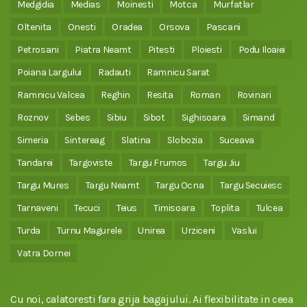
Medgidia
Medias
Moinesti
Motca
Murfatlar
Oltenita
Onesti
Oradea
Orsova
Pascani
Petrosani
Piatra Neamt
Pitesti
Ploiesti
Podu Iloaiei
Poiana Largului
Radauti
Ramnicu Sarat
Ramnicu Valcea
Reghin
Resita
Roman
Rovinari
Roznov
Sebes
Sibiu
Sibot
Sighisoara
Simand
Simeria
Sintereag
Slatina
Slobozia
Suceava
Tandarei
Targoviste
Targu Frumos
Targu Jiu
Targu Mures
Targu Neamt
Targu Ocna
Targu Secuiesc
Tarnaveni
Tecuci
Teius
Timisoara
Toplita
Tulcea
Turda
Turnu Magurele
Unirea
Urziceni
Vaslui
Vatra Dornei
Cu noi, calatoresti fara grija bagajului. Ai flexibilitate in ceea