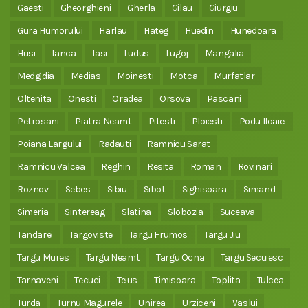
Gaesti
Gheorghieni
Gherla
Gilau
Giurgiu
Gura Humorului
Harlau
Hateg
Huedin
Hunedoara
Husi
Ianca
Iasi
Ludus
Lugoj
Mangalia
Medgidia
Medias
Moinesti
Motca
Murfatlar
Oltenita
Onesti
Oradea
Orsova
Pascani
Petrosani
Piatra Neamt
Pitesti
Ploiesti
Podu Iloaiei
Poiana Largului
Radauti
Ramnicu Sarat
Ramnicu Valcea
Reghin
Resita
Roman
Rovinari
Roznov
Sebes
Sibiu
Sibot
Sighisoara
Simand
Simeria
Sintereag
Slatina
Slobozia
Suceava
Tandarei
Targoviste
Targu Frumos
Targu Jiu
Targu Mures
Targu Neamt
Targu Ocna
Targu Secuiesc
Tarnaveni
Tecuci
Teius
Timisoara
Toplita
Tulcea
Turda
Turnu Magurele
Unirea
Urziceni
Vaslui