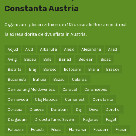
Constanta Austria
Organizam plecari zilnice din 115 orase ale Romaniei direct
la adresa dorita de dvs aflata in Austria.
Adjud
Aiud
Alba Iulia
Alesd
Alexandria
Arad
Avrig
Bacau
Bals
Barlad
Beclean
Bicaz
Bistrita
Blaj
Borsec
Botosani
Braila
Brasov
Bucuresti
Buhusi
Buzau
Calarasi
Campulung Moldovenesc
Caracal
Caransebes
Cernavoda
Cluj Napoca
Comanesti
Constanta
Corabia
Craiova
Darabani
Dej
Deva
Dorohoi
Dragasani
Drobeta Turnu Severin
Fagaras
Faget
Falticeni
Fetesti
Filiasi
Flamanzi
Focsani
Frasin