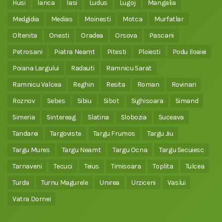
Husi
Ianca
Iasi
Ludus
Lugoj
Mangalia
Medgidia
Medias
Moinesti
Motca
Murfatlar
Oltenita
Onesti
Oradea
Orsova
Pascani
Petrosani
Piatra Neamt
Pitesti
Ploiesti
Podu Iloaiei
Poiana Largului
Radauti
Ramnicu Sarat
Ramnicu Valcea
Reghin
Resita
Roman
Rovinari
Roznov
Sebes
Sibiu
Sibot
Sighisoara
Simand
Simeria
Sintereag
Slatina
Slobozia
Suceava
Tandarei
Targoviste
Targu Frumos
Targu Jiu
Targu Mures
Targu Neamt
Targu Ocna
Targu Secuiesc
Tarnaveni
Tecuci
Teius
Timisoara
Toplita
Tulcea
Turda
Turnu Magurele
Unirea
Urziceni
Vaslui
Vatra Dornei