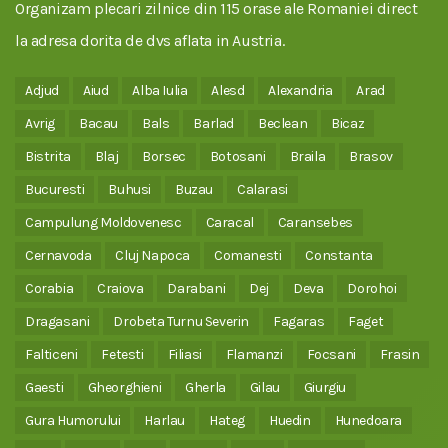
Organizam plecari zilnice din 115 orase ale Romaniei direct
la adresa dorita de dvs aflata in Austria.
Adjud
Aiud
Alba Iulia
Alesd
Alexandria
Arad
Avrig
Bacau
Bals
Barlad
Beclean
Bicaz
Bistrita
Blaj
Borsec
Botosani
Braila
Brasov
Bucuresti
Buhusi
Buzau
Calarasi
Campulung Moldovenesc
Caracal
Caransebes
Cernavoda
Cluj Napoca
Comanesti
Constanta
Corabia
Craiova
Darabani
Dej
Deva
Dorohoi
Dragasani
Drobeta Turnu Severin
Fagaras
Faget
Falticeni
Fetesti
Filiasi
Flamanzi
Focsani
Frasin
Gaesti
Gheorghieni
Gherla
Gilau
Giurgiu
Gura Humorului
Harlau
Hateg
Huedin
Hunedoara