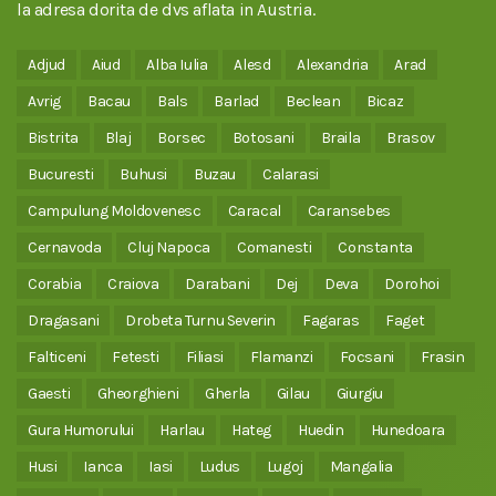
la adresa dorita de dvs aflata in Austria.
Adjud
Aiud
Alba Iulia
Alesd
Alexandria
Arad
Avrig
Bacau
Bals
Barlad
Beclean
Bicaz
Bistrita
Blaj
Borsec
Botosani
Braila
Brasov
Bucuresti
Buhusi
Buzau
Calarasi
Campulung Moldovenesc
Caracal
Caransebes
Cernavoda
Cluj Napoca
Comanesti
Constanta
Corabia
Craiova
Darabani
Dej
Deva
Dorohoi
Dragasani
Drobeta Turnu Severin
Fagaras
Faget
Falticeni
Fetesti
Filiasi
Flamanzi
Focsani
Frasin
Gaesti
Gheorghieni
Gherla
Gilau
Giurgiu
Gura Humorului
Harlau
Hateg
Huedin
Hunedoara
Husi
Ianca
Iasi
Ludus
Lugoj
Mangalia