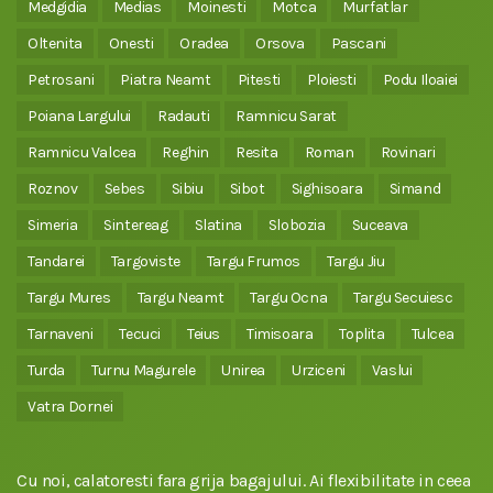
Medgidia
Medias
Moinesti
Motca
Murfatlar
Oltenita
Onesti
Oradea
Orsova
Pascani
Petrosani
Piatra Neamt
Pitesti
Ploiesti
Podu Iloaiei
Poiana Largului
Radauti
Ramnicu Sarat
Ramnicu Valcea
Reghin
Resita
Roman
Rovinari
Roznov
Sebes
Sibiu
Sibot
Sighisoara
Simand
Simeria
Sintereag
Slatina
Slobozia
Suceava
Tandarei
Targoviste
Targu Frumos
Targu Jiu
Targu Mures
Targu Neamt
Targu Ocna
Targu Secuiesc
Tarnaveni
Tecuci
Teius
Timisoara
Toplita
Tulcea
Turda
Turnu Magurele
Unirea
Urziceni
Vaslui
Vatra Dornei
Cu noi, calatoresti fara grija bagajului. Ai flexibilitate in ceea