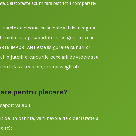
te. Calatoreste acum fara restrictii comparativ
inainte de plecare, sa ai toate actele in regula.
uletinului sau pasaportului si asigura-te ca nu
ARTE IMPORTANT
este asigurarea bunurilor
l, bijuteriile, cardurile, ochelarii de vedere sau
si nu le lasa la vedere, nesupravegheate.
sare pentru plecare?
saport valabil;
t de un parinte, va fi nevoie de o declaratie a
cire);