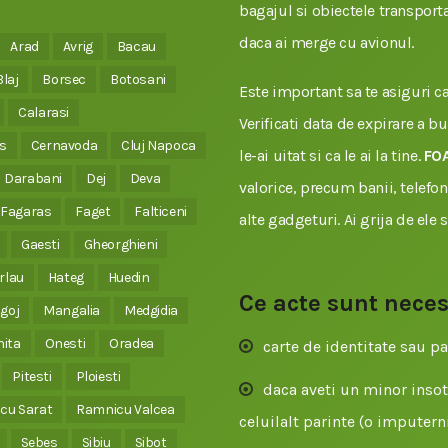
bagajul si obiectele transporta
daca ai merge cu avionul.
Arad
Avrig
Bacau
Blaj
Borsec
Botosani
Este important sa te asiguri ca 
Calarasi
Verificati data de expirare a b
s
Cernavoda
Cluj Napoca
le-ai uitat si ca le ai la tine.
FO
Darabani
Dej
Deva
valorice, precum banii, telefonu
Fagaras
Faget
Falticeni
alte gadgeturi. Ai grija de ele 
Gaesti
Gheorghieni
rlau
Hateg
Huedin
Ce acte sunt nece
goj
Mangalia
Medgidia
nita
Onesti
Oradea
carte de identitate sau pa
Pitesti
Ploiesti
daca aveti un minor insoti
cu Sarat
Ramnicu Valcea
celuilalt parinte (o imputerni
Sebes
Sibiu
Sibot