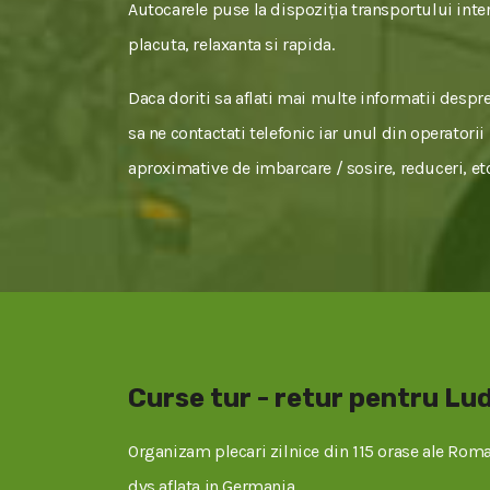
Autocarele puse la dispoziția transportului inter
placuta, relaxanta si rapida.
Daca doriti sa aflati mai multe informatii despr
sa ne contactati telefonic iar unul din operatorii
aproximative de imbarcare / sosire, reduceri, etc
Curse tur - retur pentru L
Organizam plecari zilnice din 115 orase ale Roman
dvs aflata in Germania.