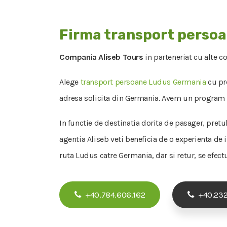
Firma transport perso
Compania Aliseb Tours
in parteneriat cu alte c
Alege
transport persoane Ludus Germania
cu pre
adresa solicita din Germania. Avem un program fl
In functie de destinatia dorita de pasager, pretu
agentia Aliseb veti beneficia de o experienta de
ruta Ludus catre Germania, dar si retur, se efectu
+40.784.606.162
+40.232