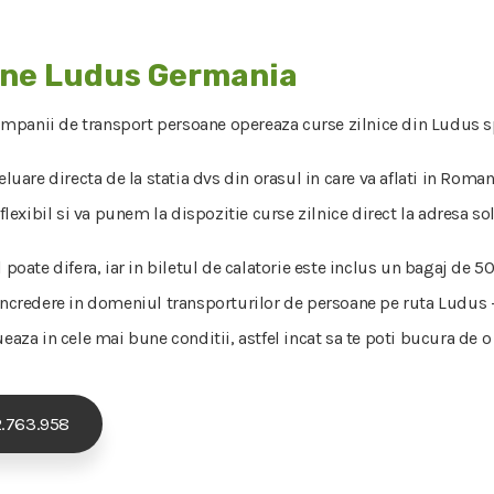
ane Ludus Germania
ompanii de transport persoane opereaza curse zilnice din Ludus sp
luare directa de la statia dvs din orasul in care va aflati in Roman
exibil si va punem la dispozitie curse zilnice direct la adresa sol
l poate difera, iar in biletul de calatorie este inclus un bagaj de
 incredere in domeniul transporturilor de persoane pe ruta Ludus 
eaza in cele mai bune conditii, astfel incat sa te poti bucura de o 
.763.958