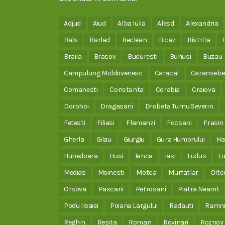
Adjud
Aiud
Alba Iulia
Alesd
Alexandria
Bals
Barlad
Beclean
Bicaz
Bistrita
Braila
Brasov
Bucuresti
Buhusi
Buzau
Campulung Moldovenesc
Caracal
Caransebe
Comanesti
Constanta
Corabia
Craiova
Dorohoi
Dragasani
Drobeta Turnu Severin
Fetesti
Filiasi
Flamanzi
Focsani
Frasin
Gherla
Gilau
Giurgiu
Gura Humorului
Ha
Hunedoara
Husi
Ianca
Iasi
Ludus
Lu
Medias
Moinesti
Motca
Murfatlar
Olte
Orsova
Pascani
Petrosani
Piatra Neamt
Podu Iloaiei
Poiana Largului
Radauti
Ramni
Reghin
Resita
Roman
Rovinari
Roznov