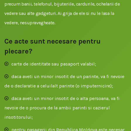
precum banii, telefonul, bijuteriile, cardurile, ochelarii de
vedere sau alte gadgeturi. Ai grija de ele si nu le lasa la
vedere, nesupravegheate.
Ce acte sunt necesare pentru
plecare?
carte de identitate sau pasaport valabil;
daca aveti un minor insotit de un parinte, va fi nevoie
de o declaratie a celuilalt parinte (o imputernicire);
daca aveti un minor insotit de o alta persoana, va fi
nevoie de o procura de la ambii parinti si cazierul
insotitorului;
pentru pasagerii din Republica Moldova este necesar