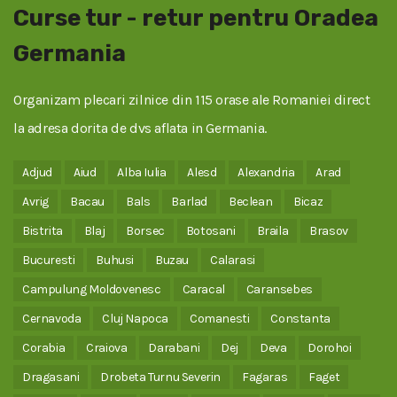
Curse tur - retur pentru Oradea
Germania
Organizam plecari zilnice din 115 orase ale Romaniei direct
la adresa dorita de dvs aflata in Germania.
Adjud
Aiud
Alba Iulia
Alesd
Alexandria
Arad
Avrig
Bacau
Bals
Barlad
Beclean
Bicaz
Bistrita
Blaj
Borsec
Botosani
Braila
Brasov
Bucuresti
Buhusi
Buzau
Calarasi
Campulung Moldovenesc
Caracal
Caransebes
Cernavoda
Cluj Napoca
Comanesti
Constanta
Corabia
Craiova
Darabani
Dej
Deva
Dorohoi
Dragasani
Drobeta Turnu Severin
Fagaras
Faget