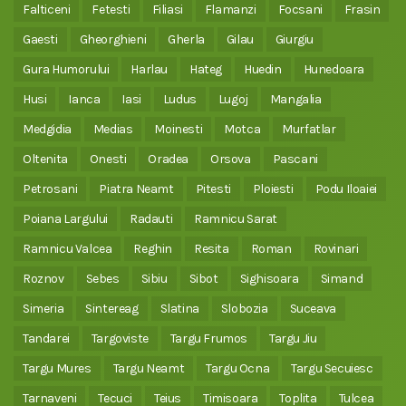
Falticeni
Fetesti
Filiasi
Flamanzi
Focsani
Frasin
Gaesti
Gheorghieni
Gherla
Gilau
Giurgiu
Gura Humorului
Harlau
Hateg
Huedin
Hunedoara
Husi
Ianca
Iasi
Ludus
Lugoj
Mangalia
Medgidia
Medias
Moinesti
Motca
Murfatlar
Oltenita
Onesti
Oradea
Orsova
Pascani
Petrosani
Piatra Neamt
Pitesti
Ploiesti
Podu Iloaiei
Poiana Largului
Radauti
Ramnicu Sarat
Ramnicu Valcea
Reghin
Resita
Roman
Rovinari
Roznov
Sebes
Sibiu
Sibot
Sighisoara
Simand
Simeria
Sintereag
Slatina
Slobozia
Suceava
Tandarei
Targoviste
Targu Frumos
Targu Jiu
Targu Mures
Targu Neamt
Targu Ocna
Targu Secuiesc
Tarnaveni
Tecuci
Teius
Timisoara
Toplita
Tulcea