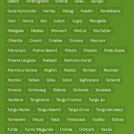
Gaesti
Gheorghieni
Gherla
Gilau
Giurgiu
Gura Humorului
Harlau
Hateg
Huedin
Hunedoara
Husi
Ianca
Iasi
Ludus
Lugoj
Mangalia
Medgidia
Medias
Moinesti
Motca
Murfatlar
Oltenita
Onesti
Oradea
Orsova
Pascani
Petrosani
Piatra Neamt
Pitesti
Ploiesti
Podu Iloaiei
Poiana Largului
Radauti
Ramnicu Sarat
Ramnicu Valcea
Reghin
Resita
Roman
Rovinari
Roznov
Sebes
Sibiu
Sibot
Sighisoara
Simand
Simeria
Sintereag
Slatina
Slobozia
Suceava
Tandarei
Targoviste
Targu Frumos
Targu Jiu
Targu Mures
Targu Neamt
Targu Ocna
Targu Secuiesc
Tarnaveni
Tecuci
Teius
Timisoara
Toplita
Tulcea
Turda
Turnu Magurele
Unirea
Urziceni
Vaslui