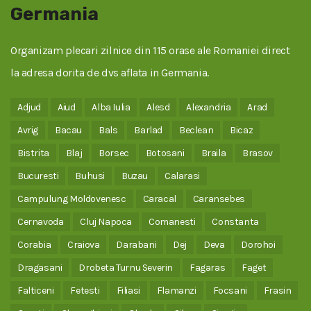
Germania
Organizam plecari zilnice din 115 orase ale Romaniei direct
la adresa dorita de dvs aflata in Germania.
Adjud
Aiud
Alba Iulia
Alesd
Alexandria
Arad
Avrig
Bacau
Bals
Barlad
Beclean
Bicaz
Bistrita
Blaj
Borsec
Botosani
Braila
Brasov
Bucuresti
Buhusi
Buzau
Calarasi
Campulung Moldovenesc
Caracal
Caransebes
Cernavoda
Cluj Napoca
Comanesti
Constanta
Corabia
Craiova
Darabani
Dej
Deva
Dorohoi
Dragasani
Drobeta Turnu Severin
Fagaras
Faget
Falticeni
Fetesti
Filiasi
Flamanzi
Focsani
Frasin