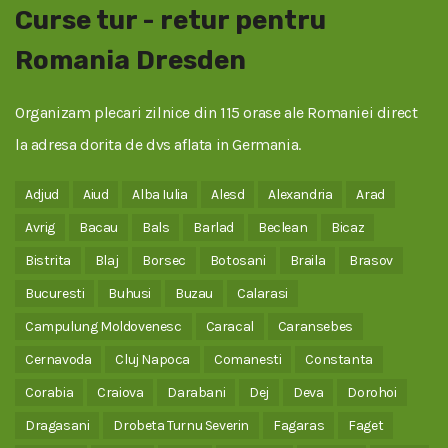
Curse tur - retur pentru
Romania Dresden
Organizam plecari zilnice din 115 orase ale Romaniei direct
la adresa dorita de dvs aflata in Germania.
Adjud
Aiud
Alba Iulia
Alesd
Alexandria
Arad
Avrig
Bacau
Bals
Barlad
Beclean
Bicaz
Bistrita
Blaj
Borsec
Botosani
Braila
Brasov
Bucuresti
Buhusi
Buzau
Calarasi
Campulung Moldovenesc
Caracal
Caransebes
Cernavoda
Cluj Napoca
Comanesti
Constanta
Corabia
Craiova
Darabani
Dej
Deva
Dorohoi
Dragasani
Drobeta Turnu Severin
Fagaras
Faget