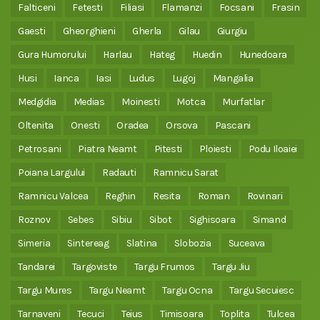
Falticeni
Fetesti
Filiasi
Flamanzi
Focsani
Frasin
Gaesti
Gheorghieni
Gherla
Gilau
Giurgiu
Gura Humorului
Harlau
Hateg
Huedin
Hunedoara
Husi
Ianca
Iasi
Ludus
Lugoj
Mangalia
Medgidia
Medias
Moinesti
Motca
Murfatlar
Oltenita
Onesti
Oradea
Orsova
Pascani
Petrosani
Piatra Neamt
Pitesti
Ploiesti
Podu Iloaiei
Poiana Largului
Radauti
Ramnicu Sarat
Ramnicu Valcea
Reghin
Resita
Roman
Rovinari
Roznov
Sebes
Sibiu
Sibot
Sighisoara
Simand
Simeria
Sintereag
Slatina
Slobozia
Suceava
Tandarei
Targoviste
Targu Frumos
Targu Jiu
Targu Mures
Targu Neamt
Targu Ocna
Targu Secuiesc
Tarnaveni
Tecuci
Teius
Timisoara
Toplita
Tulcea