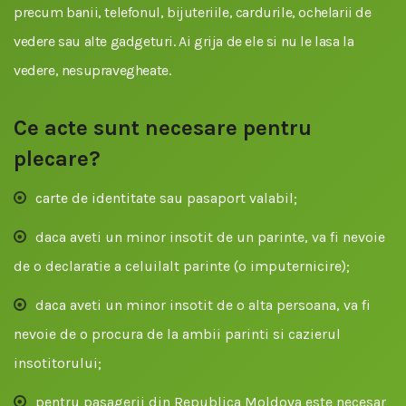
precum banii, telefonul, bijuteriile, cardurile, ochelarii de
vedere sau alte gadgeturi. Ai grija de ele si nu le lasa la
vedere, nesupravegheate.
Ce acte sunt necesare pentru
plecare?
carte de identitate sau pasaport valabil;
daca aveti un minor insotit de un parinte, va fi nevoie
de o declaratie a celuilalt parinte (o imputernicire);
daca aveti un minor insotit de o alta persoana, va fi
nevoie de o procura de la ambii parinti si cazierul
insotitorului;
pentru pasagerii din Republica Moldova este necesar