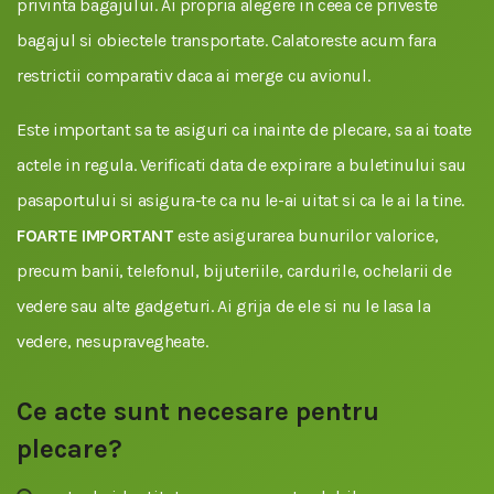
privinta bagajului. Ai propria alegere in ceea ce priveste
bagajul si obiectele transportate. Calatoreste acum fara
restrictii comparativ daca ai merge cu avionul.
Este important sa te asiguri ca inainte de plecare, sa ai toate
actele in regula. Verificati data de expirare a buletinului sau
pasaportului si asigura-te ca nu le-ai uitat si ca le ai la tine.
FOARTE IMPORTANT
este asigurarea bunurilor valorice,
precum banii, telefonul, bijuteriile, cardurile, ochelarii de
vedere sau alte gadgeturi. Ai grija de ele si nu le lasa la
vedere, nesupravegheate.
Ce acte sunt necesare pentru
plecare?