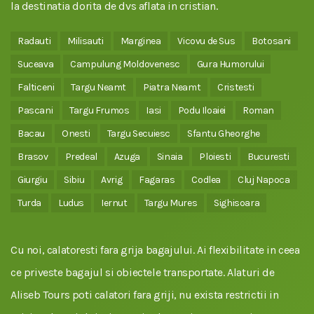
la destinatia dorita de dvs aflata in cristian.
Radauti
Milisauti
Marginea
Vicovu de Sus
Botosani
Suceava
Campulung Moldovenesc
Gura Humorului
Falticeni
Targu Neamt
Piatra Neamt
Cristesti
Pascani
Targu Frumos
Iasi
Podu Iloaiei
Roman
Bacau
Onesti
Targu Secuiesc
Sfantu Gheorghe
Brasov
Predeal
Azuga
Sinaia
Ploiesti
Bucuresti
Giurgiu
Sibiu
Avrig
Fagaras
Codlea
Cluj Napoca
Turda
Ludus
Iernut
Targu Mures
Sighisoara
Cu noi, calatoresti fara grija bagajului. Ai flexibilitate in ceea
ce priveste bagajul si obiectele transportate. Alaturi de
Aliseb Tours poti calatori fara griji, nu exista restrictii in