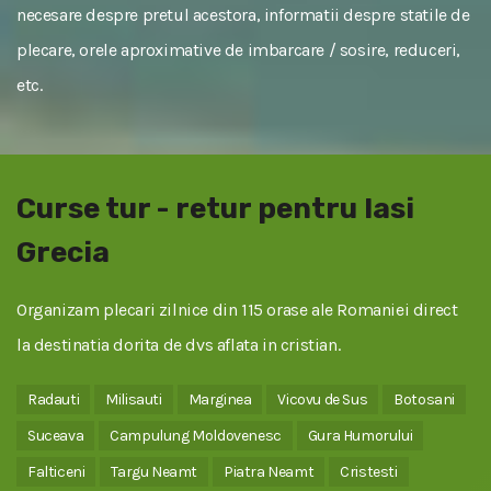
necesare despre pretul acestora, informatii despre statile de
plecare, orele aproximative de imbarcare / sosire, reduceri,
etc.
Curse tur - retur pentru Iasi
Grecia
Organizam plecari zilnice din 115 orase ale Romaniei direct
la destinatia dorita de dvs aflata in cristian.
Radauti
Milisauti
Marginea
Vicovu de Sus
Botosani
Suceava
Campulung Moldovenesc
Gura Humorului
Falticeni
Targu Neamt
Piatra Neamt
Cristesti