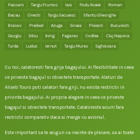
Pascani
Targu Frumos
Iasi
Podu Iloaiei
Roman
Bacau
Onesti
Targu Secuiesc
Sfantu Gheorghe
Brasov
Predeal
Azuga
Sinaia
Ploiesti
Bucuresti
Giurgiu
Sibiu
Avrig
Fagaras
Codlea
Cluj Napoca
Turda
Ludus
Iernut
Targu Mures
Sighisoara
Cu noi, calatoresti fara grija bagajului. Ai flexibilitate in ceea
ce priveste bagajul si obiectele transportate. Alaturi de
Aliseb Tours poti calatori fara griji, nu exista restrictii in
privinta bagajului. Ai propria alegere in ceea ce priveste
bagajul si obiectele transportate. Calatoreste acum fara
restrictii comparativ daca ai merge cu avionul.
Este important sa te asiguri ca inainte de plecare, sa ai toate