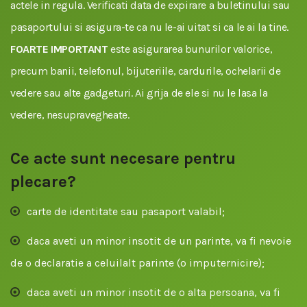
actele in regula. Verificati data de expirare a buletinului sau
pasaportului si asigura-te ca nu le-ai uitat si ca le ai la tine.
FOARTE IMPORTANT
este asigurarea bunurilor valorice,
precum banii, telefonul, bijuteriile, cardurile, ochelarii de
vedere sau alte gadgeturi. Ai grija de ele si nu le lasa la
vedere, nesupravegheate.
Ce acte sunt necesare pentru
plecare?
carte de identitate sau pasaport valabil;
daca aveti un minor insotit de un parinte, va fi nevoie
de o declaratie a celuilalt parinte (o imputernicire);
daca aveti un minor insotit de o alta persoana, va fi