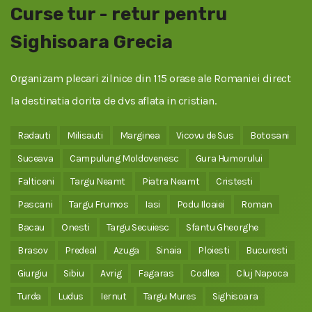
Curse tur - retur pentru
Sighisoara Grecia
Organizam plecari zilnice din 115 orase ale Romaniei direct
la destinatia dorita de dvs aflata in cristian.
Radauti
Milisauti
Marginea
Vicovu de Sus
Botosani
Suceava
Campulung Moldovenesc
Gura Humorului
Falticeni
Targu Neamt
Piatra Neamt
Cristesti
Pascani
Targu Frumos
Iasi
Podu Iloaiei
Roman
Bacau
Onesti
Targu Secuiesc
Sfantu Gheorghe
Brasov
Predeal
Azuga
Sinaia
Ploiesti
Bucuresti
Giurgiu
Sibiu
Avrig
Fagaras
Codlea
Cluj Napoca
Turda
Ludus
Iernut
Targu Mures
Sighisoara