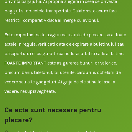
privinta bagajului. Ai propria alegere in ceea ce priveste
bagajul si obiectele transportate. Calatoreste acum fara
restrictii comparativ daca ai merge cu avionul.
Este important sa te asiguri ca inainte de plecare, sa ai toate
actele in regula. Verificati data de expirare a buletinului sau
pasaportului si asigura-te ca nu le-ai uitat si ca le ai la tine.
FOARTE IMPORTANT
este asigurarea bunurilor valorice,
precum banii, telefonul, bijuteriile, cardurile, ochelarii de
vedere sau alte gadgeturi. Ai grija de ele si nu le lasa la
vedere, nesupravegheate.
Ce acte sunt necesare pentru
plecare?