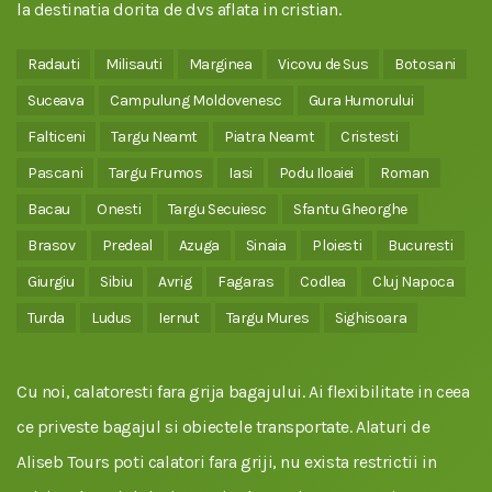
la destinatia dorita de dvs aflata in cristian.
Radauti
Milisauti
Marginea
Vicovu de Sus
Botosani
Suceava
Campulung Moldovenesc
Gura Humorului
Falticeni
Targu Neamt
Piatra Neamt
Cristesti
Pascani
Targu Frumos
Iasi
Podu Iloaiei
Roman
Bacau
Onesti
Targu Secuiesc
Sfantu Gheorghe
Brasov
Predeal
Azuga
Sinaia
Ploiesti
Bucuresti
Giurgiu
Sibiu
Avrig
Fagaras
Codlea
Cluj Napoca
Turda
Ludus
Iernut
Targu Mures
Sighisoara
Cu noi, calatoresti fara grija bagajului. Ai flexibilitate in ceea
ce priveste bagajul si obiectele transportate. Alaturi de
Aliseb Tours poti calatori fara griji, nu exista restrictii in