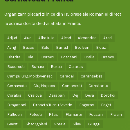
Organizam plecari zilnice din 115 orase ale Romaniei direct
la adresa dorita de dvs aflata in Franta.
Adjud
Aiud
Alba Iulia
Alesd
Alexandria
Arad
Avrig
Bacau
Bals
Barlad
Beclean
Bicaz
Bistrita
Blaj
Borsec
Botosani
Braila
Brasov
Bucuresti
Buhusi
Buzau
Calarasi
Campulung Moldovenesc
Caracal
Caransebes
Cernavoda
Cluj Napoca
Comanesti
Constanta
Corabia
Craiova
Darabani
Dej
Deva
Dorohoi
Dragasani
Drobeta Turnu Severin
Fagaras
Faget
Falticeni
Fetesti
Filiasi
Flamanzi
Focsani
Frasin
Gaesti
Gheorghieni
Gherla
Gilau
Giurgiu