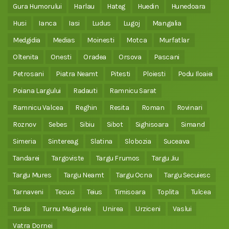
Gura Humorului
Harlau
Hateg
Huedin
Hunedoara
Husi
Ianca
Iasi
Ludus
Lugoj
Mangalia
Medgidia
Medias
Moinesti
Motca
Murfatlar
Oltenita
Onesti
Oradea
Orsova
Pascani
Petrosani
Piatra Neamt
Pitesti
Ploiesti
Podu Iloaiei
Poiana Largului
Radauti
Ramnicu Sarat
Ramnicu Valcea
Reghin
Resita
Roman
Rovinari
Roznov
Sebes
Sibiu
Sibot
Sighisoara
Simand
Simeria
Sintereag
Slatina
Slobozia
Suceava
Tandarei
Targoviste
Targu Frumos
Targu Jiu
Targu Mures
Targu Neamt
Targu Ocna
Targu Secuiesc
Tarnaveni
Tecuci
Teius
Timisoara
Toplita
Tulcea
Turda
Turnu Magurele
Unirea
Urziceni
Vaslui
Vatra Dornei