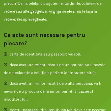
precum banii, telefonul, bijuteriile, cardurile, ochelarii de
vedere sau alte gadgeturi. Ai grija de ele si nu le lasa la
vedere, nesupravegheate.
Ce acte sunt necesare pentru
plecare?
carte de identitate sau pasaport valabil;
daca aveti un minor insotit de un parinte, va fi nevoie
de o declaratie a celuilalt parinte (o imputernicire);
daca aveti un minor insotit de o alta persoana, va fi
nevoie de o procura de la ambii parinti si cazierul
insotitorului;
pentru pasagerii din Republica Moldova este necesar