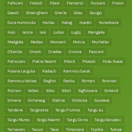
Falticeni
Fetesti
Filiasi
Flamanzi
Focsani
Frasin
Gaesti
Gheorghieni
Gherla
Gilau
Giurgiu
Gura Humorului
Harlau
Hateg
Huedin
Hunedoara
Husi
Ianca
Iasi
Ludus
Lugoj
Mangalia
Medgidia
Medias
Moinesti
Motca
Murfatlar
Oltenita
Onesti
Oradea
Orsova
Pascani
Petrosani
Piatra Neamt
Pitesti
Ploiesti
Podu Iloaiei
Poiana Largului
Radauti
Ramnicu Sarat
Ramnicu Valcea
Reghin
Resita
Roman
Rovinari
Roznov
Sebes
Sibiu
Sibot
Sighisoara
Simand
Simeria
Sintereag
Slatina
Slobozia
Suceava
Tandarei
Targoviste
Targu Frumos
Targu Jiu
Targu Mures
Targu Neamt
Targu Ocna
Targu Secuiesc
Tarnaveni
Tecuci
Teius
Timisoara
Toplita
Tulcea