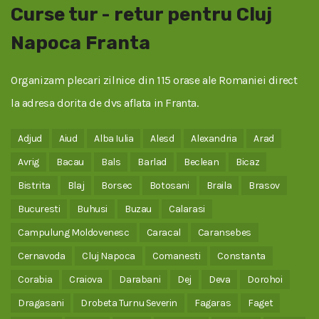
Curse tur - retur pentru Cluj
Napoca Franta
Organizam plecari zilnice din 115 orase ale Romaniei direct
la adresa dorita de dvs aflata in Franta.
Adjud
Aiud
Alba Iulia
Alesd
Alexandria
Arad
Avrig
Bacau
Bals
Barlad
Beclean
Bicaz
Bistrita
Blaj
Borsec
Botosani
Braila
Brasov
Bucuresti
Buhusi
Buzau
Calarasi
Campulung Moldovenesc
Caracal
Caransebes
Cernavoda
Cluj Napoca
Comanesti
Constanta
Corabia
Craiova
Darabani
Dej
Deva
Dorohoi
Dragasani
Drobeta Turnu Severin
Fagaras
Faget