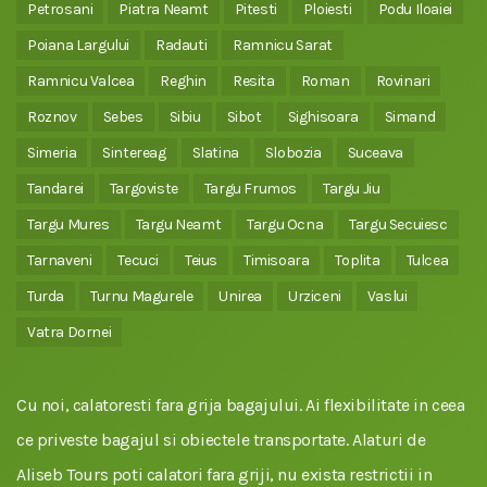
Petrosani
Piatra Neamt
Pitesti
Ploiesti
Podu Iloaiei
Poiana Largului
Radauti
Ramnicu Sarat
Ramnicu Valcea
Reghin
Resita
Roman
Rovinari
Roznov
Sebes
Sibiu
Sibot
Sighisoara
Simand
Simeria
Sintereag
Slatina
Slobozia
Suceava
Tandarei
Targoviste
Targu Frumos
Targu Jiu
Targu Mures
Targu Neamt
Targu Ocna
Targu Secuiesc
Tarnaveni
Tecuci
Teius
Timisoara
Toplita
Tulcea
Turda
Turnu Magurele
Unirea
Urziceni
Vaslui
Vatra Dornei
Cu noi, calatoresti fara grija bagajului. Ai flexibilitate in ceea
ce priveste bagajul si obiectele transportate. Alaturi de
Aliseb Tours poti calatori fara griji, nu exista restrictii in