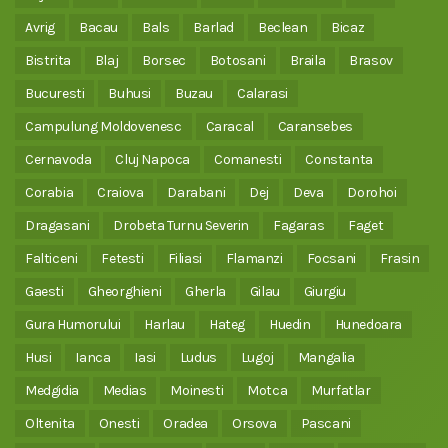
Avrig
Bacau
Bals
Barlad
Beclean
Bicaz
Bistrita
Blaj
Borsec
Botosani
Braila
Brasov
Bucuresti
Buhusi
Buzau
Calarasi
Campulung Moldovenesc
Caracal
Caransebes
Cernavoda
Cluj Napoca
Comanesti
Constanta
Corabia
Craiova
Darabani
Dej
Deva
Dorohoi
Dragasani
Drobeta Turnu Severin
Fagaras
Faget
Falticeni
Fetesti
Filiasi
Flamanzi
Focsani
Frasin
Gaesti
Gheorghieni
Gherla
Gilau
Giurgiu
Gura Humorului
Harlau
Hateg
Huedin
Hunedoara
Husi
Ianca
Iasi
Ludus
Lugoj
Mangalia
Medgidia
Medias
Moinesti
Motca
Murfatlar
Oltenita
Onesti
Oradea
Orsova
Pascani