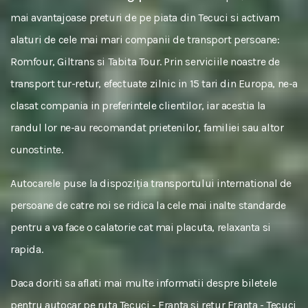
mai avantajoase preturi de pe piata din Tecuci si activam
alaturi de cele mai mari companii de transport persoane:
Romfour, Giltrans si Tabita Tour. Prin serviciile noastre de
transport tur-retur, efectuate zilnic in 15 tari din Europa, ne-a
clasat compania in preferintele clientilor, iar acestia la
randul lor ne-au recomandat prietenilor, familiei sau altor
cunostinte.
Autocarele puse la dispoziția transportului international de
persoane de catre noi se ridica la cele mai inalte standarde
pentru a va face o calatorie cat mai placuta, relaxanta si
rapida.
Daca doriti sa aflati mai multe informatii despre biletele
pentru autocar pe ruta Tecuci - Franta si retur Franta - Tecuci