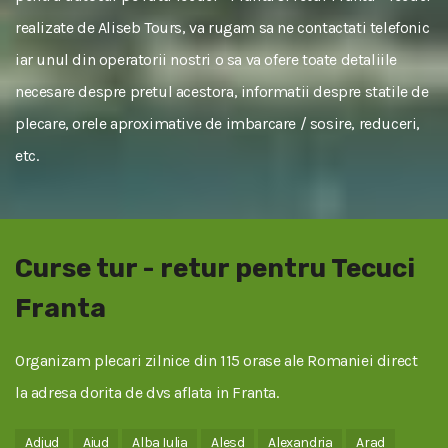
realizate de Aliseb Tours, va rugam sa ne contactati telefonic
iar unul din operatorii nostri o sa va ofere toate detaliile
necesare despre pretul acestora, informatii despre statile de
plecare, orele aproximative de imbarcare / sosire, reduceri,
etc.
Curse tur - retur pentru Tecuci
Franta
Organizam plecari zilnice din 115 orase ale Romaniei direct
la adresa dorita de dvs aflata in Franta.
Adjud
Aiud
Alba Iulia
Alesd
Alexandria
Arad