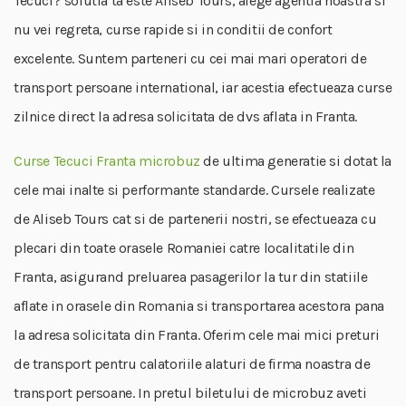
Tecuci? solutia ta este Aliseb Tours, alege agentia noastra si
nu vei regreta, curse rapide si in conditii de confort
excelente. Suntem parteneri cu cei mai mari operatori de
transport persoane international, iar acestia efectueaza curse
zilnice direct la adresa solicitata de dvs aflata in Franta.
Curse Tecuci Franta microbuz
de ultima generatie si dotat la
cele mai inalte si performante standarde. Cursele realizate
de Aliseb Tours cat si de partenerii nostri, se efectueaza cu
plecari din toate orasele Romaniei catre localitatile din
Franta, asigurand preluarea pasagerilor la tur din statiile
aflate in orasele din Romania si transportarea acestora pana
la adresa solicitata din Franta. Oferim cele mai mici preturi
de transport pentru calatoriile alaturi de firma noastra de
transport persoane. In pretul biletului de microbuz aveti