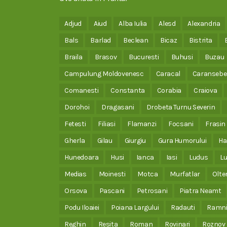
Adjud
Aiud
Alba Iulia
Alesd
Alexandria
Bals
Barlad
Beclean
Bicaz
Bistrita
Braila
Brasov
Bucuresti
Buhusi
Buzau
Campulung Moldovenesc
Caracal
Caransebe
Comanesti
Constanta
Corabia
Craiova
Dorohoi
Dragasani
Drobeta Turnu Severin
Fetesti
Filiasi
Flamanzi
Focsani
Frasin
Gherla
Gilau
Giurgiu
Gura Humorului
Ha
Hunedoara
Husi
Ianca
Iasi
Ludus
Lu
Medias
Moinesti
Motca
Murfatlar
Olte
Orsova
Pascani
Petrosani
Piatra Neamt
Podu Iloaiei
Poiana Largului
Radauti
Ramni
Reghin
Resita
Roman
Rovinari
Roznov