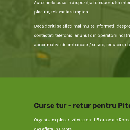
Autocarele puse la dispoziția transportului inter
placuta, relaxanta si rapida.
Daca doriti sa aflati mai multe informatii despre 
contactati telefonic iar unul din operatorii nostr
aproximative de imbarcare / sosire, reduceri, etc
Curse tur - retur pentru Pit
Organizam plecari zilnice din 115 orase ale Roman
dvs aflata in Franta.