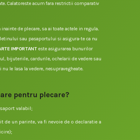
te. Calatoreste acum fara restrictii comparativ
inainte de plecare, sa ai toate actele in regula.
uletinului sau pasaportului si asigura-te ca nu
ARTE IMPORTANT
este asigurarea bunurilor
l, bijuteriile, cardurile, ochelarii de vedere sau
si nu le lasa la vedere, nesupravegheate.
sare pentru plecare?
saport valabil;
t de un parinte, va fi nevoie de o declaratie a
cire);