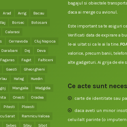
bagajul si obiectele transporta
daca ai merge cu avionul.
Arad
Avrig
Bacau
Blaj
Borsec
Botosani
Este important sa te asiguri ca 
Calarasi
Verificati data de expirare a b
s
Cernavoda
Cluj Napoca
le-ai uitat si ca le ai la tine.
FO
Darabani
Dej
Deva
valorice, precum banii, telefonu
Fagaras
Faget
Falticeni
alte gadgeturi. Ai grija de ele 
Gaesti
Gheorghieni
rlau
Hateg
Huedin
Ce acte sunt nece
goj
Mangalia
Medgidia
nita
Onesti
Oradea
carte de identitate sau pa
Pitesti
Ploiesti
daca aveti un minor insoti
cu Sarat
Ramnicu Valcea
celuilalt parinte (o imputerni
Sebes
Sibiu
Sibot