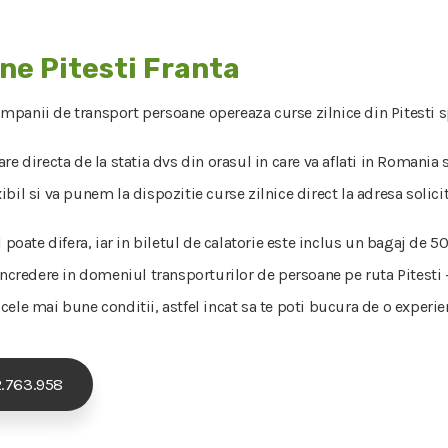
ne Pitesti Franta
ompanii de transport persoane opereaza curse zilnice din Pitesti spr
re directa de la statia dvs din orasul in care va aflati in Romania 
bil si va punem la dispozitie curse zilnice direct la adresa solicit
l poate difera, iar in biletul de calatorie este inclus un bagaj de
ncredere in domeniul transporturilor de persoane pe ruta Pitesti - F
n cele mai bune conditii, astfel incat sa te poti bucura de o experie
.763.958