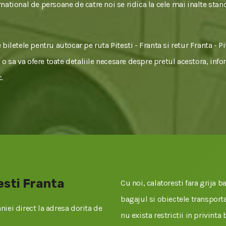
national de persoane de catre noi se ridica la cele mai inalte stan
biletele pentru autocar pe ruta Pitesti - Franta si retur Franta - P
i o sa va ofere toate detaliile necesare despre pretul acestora, info
.
esti Franta
Cu noi, calatoresti fara grija ba
bagajul si obiectele transportat
iei direct la adresa dorita de
nu exista restrictii in privinta