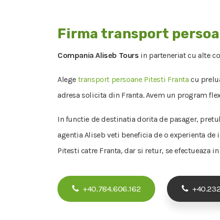
Firma transport persoa
Compania Aliseb Tours
in parteneriat cu alte c
Alege
transport persoane Pitesti Franta
cu prelua
adresa solicita din Franta. Avem un program flexi
In functie de destinatia dorita de pasager, pretu
agentia Aliseb veti beneficia de o experienta de i
Pitesti catre Franta, dar si retur, se efectueaza i
+40.784.606.162
+40.232