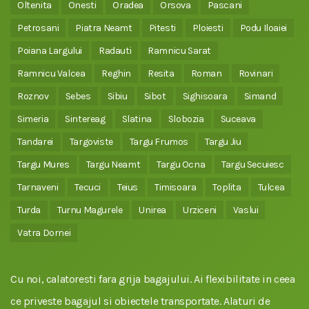
Oltenita
Onesti
Oradea
Orsova
Pascani
Petrosani
Piatra Neamt
Pitesti
Ploiesti
Podu Iloaiei
Poiana Largului
Radauti
Ramnicu Sarat
Ramnicu Valcea
Reghin
Resita
Roman
Rovinari
Roznov
Sebes
Sibiu
Sibot
Sighisoara
Simand
Simeria
Sintereag
Slatina
Slobozia
Suceava
Tandarei
Targoviste
Targu Frumos
Targu Jiu
Targu Mures
Targu Neamt
Targu Ocna
Targu Secuiesc
Tarnaveni
Tecuci
Teius
Timisoara
Toplita
Tulcea
Turda
Turnu Magurele
Unirea
Urziceni
Vaslui
Vatra Dornei
Cu noi, calatoresti fara grija bagajului. Ai flexibilitate in ceea
ce priveste bagajul si obiectele transportate. Alaturi de