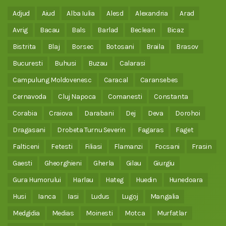
Adjud
Aiud
Alba Iulia
Alesd
Alexandria
Arad
Avrig
Bacau
Bals
Barlad
Beclean
Bicaz
Bistrita
Blaj
Borsec
Botosani
Braila
Brasov
Bucuresti
Buhusi
Buzau
Calarasi
Campulung Moldovenesc
Caracal
Caransebes
Cernavoda
Cluj Napoca
Comanesti
Constanta
Corabia
Craiova
Darabani
Dej
Deva
Dorohoi
Dragasani
Drobeta Turnu Severin
Fagaras
Faget
Falticeni
Fetesti
Filiasi
Flamanzi
Focsani
Frasin
Gaesti
Gheorghieni
Gherla
Gilau
Giurgiu
Gura Humorului
Harlau
Hateg
Huedin
Hunedoara
Husi
Ianca
Iasi
Ludus
Lugoj
Mangalia
Medgidia
Medias
Moinesti
Motca
Murfatlar