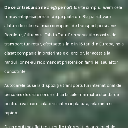
De ce ar trebui sa ne alegi pe noi?
foarte simplu, avem cele
mai avantajoase preturi de pe piata din Blaj si activam
alaturi de cele mai mari companii de transport persoane:
Romfour, Giltrans si Tabita Tour. Prin serviciile noastre de
transport tur-retur, efectuate zilnic in 15 tari din Europa, ne-a
clasat compania in preferintele clientilor, iar acestia la
randul lor ne-au recomandat prietenilor, familiei sau altor
cunostinte.
Autocarele puse la dispoziția transportului international de
persoane de catre noi se ridica la cele mai inalte standarde
pentru a va face o calatorie cat mai placuta, relaxanta si
rapida.
Daca doriti sa aflati mai multe informatii despre biletele