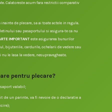
te. Calatoreste acum fara restrictii comparativ
inainte de plecare, sa ai toate actele in regula.
uletinului sau pasaportului si asigura-te ca nu
ARTE IMPORTANT
este asigurarea bunurilor
l, bijuteriile, cardurile, ochelarii de vedere sau
si nu le lasa la vedere, nesupravegheate.
sare pentru plecare?
saport valabil;
t de un parinte, va fi nevoie de o declaratie a
cire);