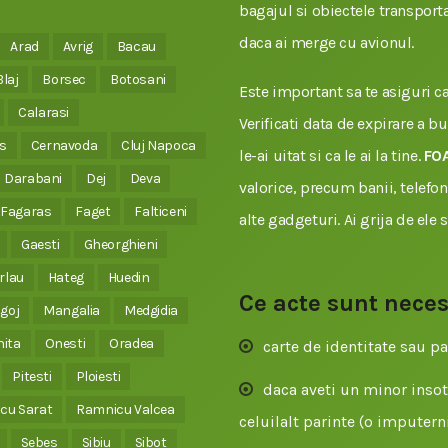
bagajul si obiectele transporta
daca ai merge cu avionul.
Arad
Avrig
Bacau
Blaj
Borsec
Botosani
Este important sa te asiguri ca 
Calarasi
Verificati data de expirare a b
s
Cernavoda
Cluj Napoca
le-ai uitat si ca le ai la tine.
FO
Darabani
Dej
Deva
valorice, precum banii, telefonu
Fagaras
Faget
Falticeni
alte gadgeturi. Ai grija de ele 
Gaesti
Gheorghieni
rlau
Hateg
Huedin
Ce acte sunt nece
goj
Mangalia
Medgidia
nita
Onesti
Oradea
carte de identitate sau pa
Pitesti
Ploiesti
daca aveti un minor insoti
cu Sarat
Ramnicu Valcea
celuilalt parinte (o imputerni
Sebes
Sibiu
Sibot