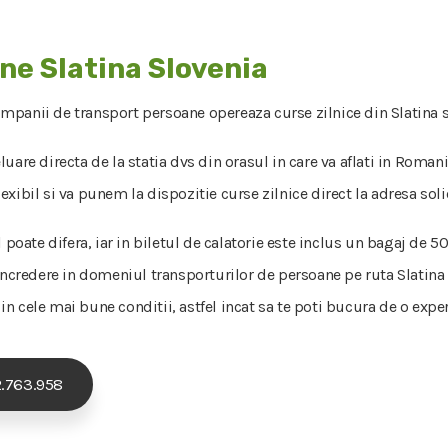
ne Slatina Slovenia
ompanii de transport persoane opereaza curse zilnice din Slatina sp
uare directa de la statia dvs din orasul in care va aflati in Roman
xibil si va punem la dispozitie curse zilnice direct la adresa solic
l poate difera, iar in biletul de calatorie este inclus un bagaj de
incredere in domeniul transporturilor de persoane pe ruta Slatina - 
a in cele mai bune conditii, astfel incat sa te poti bucura de o expe
.763.958