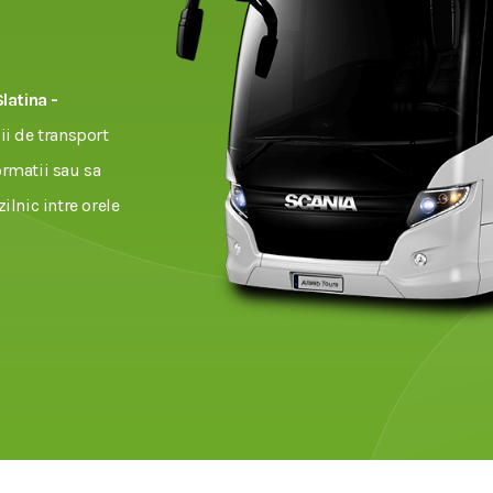
Slatina -
i de transport
ormatii sau sa
zilnic intre orele