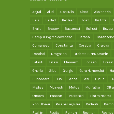
Adjud
Aiud
Alba Iulia
Alesd
Alexandria
Bals
Barlad
Beclean
Bicaz
Bistrita
Braila
Brasov
Bucuresti
Buhusi
Buzau
Campulung Moldovenesc
Caracal
Caransebe
Comanesti
Constanta
Corabia
Craiova
Dorohoi
Dragasani
Drobeta Turnu Severin
Fetesti
Filiasi
Flamanzi
Focsani
Frasin
Gherla
Gilau
Giurgiu
Gura Humorului
Ha
Hunedoara
Husi
Ianca
Iasi
Ludus
Lu
Medias
Moinesti
Motca
Murfatlar
Olte
Orsova
Pascani
Petrosani
Piatra Neamt
Podu Iloaiei
Poiana Largului
Radauti
Ramni
Reghin
Resita
Roman
Rovinari
Roznov