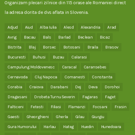
Organizam plecari zilnice din 115 orase ale Romaniei direct
la adresa dorita de dvs aflata in Slovenia.
Adjud
Aiud
Alba Iulia
Alesd
Alexandria
Arad
Avrig
Bacau
Bals
Barlad
Beclean
Bicaz
Bistrita
Blaj
Borsec
Botosani
Braila
Brasov
Bucuresti
Buhusi
Buzau
Calarasi
Campulung Moldovenesc
Caracal
Caransebes
Cernavoda
Cluj Napoca
Comanesti
Constanta
Corabia
Craiova
Darabani
Dej
Deva
Dorohoi
Dragasani
Drobeta Turnu Severin
Fagaras
Faget
Falticeni
Fetesti
Filiasi
Flamanzi
Focsani
Frasin
Gaesti
Gheorghieni
Gherla
Gilau
Giurgiu
Gura Humorului
Harlau
Hateg
Huedin
Hunedoara