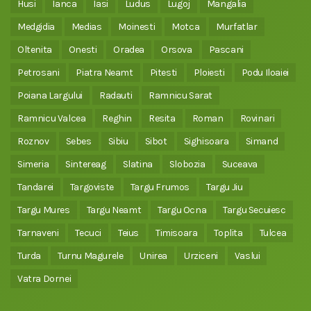
Husi
Ianca
Iasi
Ludus
Lugoj
Mangalia
Medgidia
Medias
Moinesti
Motca
Murfatlar
Oltenita
Onesti
Oradea
Orsova
Pascani
Petrosani
Piatra Neamt
Pitesti
Ploiesti
Podu Iloaiei
Poiana Largului
Radauti
Ramnicu Sarat
Ramnicu Valcea
Reghin
Resita
Roman
Rovinari
Roznov
Sebes
Sibiu
Sibot
Sighisoara
Simand
Simeria
Sintereag
Slatina
Slobozia
Suceava
Tandarei
Targoviste
Targu Frumos
Targu Jiu
Targu Mures
Targu Neamt
Targu Ocna
Targu Secuiesc
Tarnaveni
Tecuci
Teius
Timisoara
Toplita
Tulcea
Turda
Turnu Magurele
Unirea
Urziceni
Vaslui
Vatra Dornei