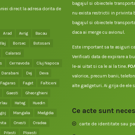
bagajul si obiectele transportat
iei direct la adresa dorita de
nu exista restrictii in privinta
bagajul si obiectele transporta
daca ai merge cu avionul.
Arad
Avrig
Bacau
Blaj
Borsec
Botosani
Este important sa te asiguri ca 
Calarasi
Verificati data de expirare a b
s
Cernavoda
Cluj Napoca
le-ai uitat si ca le ai la tine.
FO
Darabani
Dej
Deva
valorice, precum banii, telefonu
Fagaras
Faget
Falticeni
alte gadgeturi. Ai grija de ele 
Gaesti
Gheorghieni
rlau
Hateg
Huedin
Ce acte sunt nece
goj
Mangalia
Medgidia
nita
Onesti
Oradea
carte de identitate sau pa
Pitesti
Ploiesti