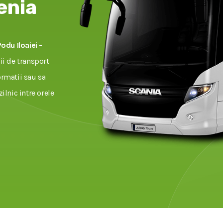
enia
Podu Iloaiei -
i de transport
ormatii sau sa
zilnic intre orele