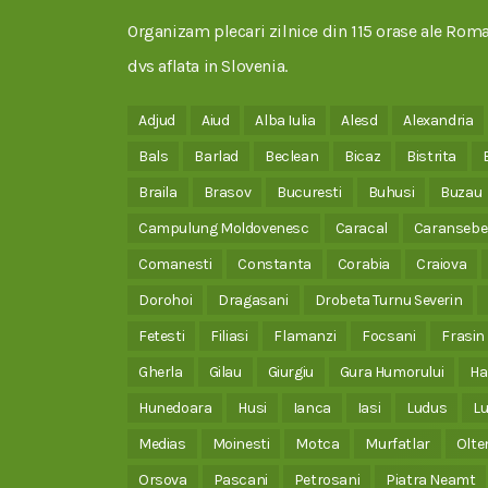
Organizam plecari zilnice din 115 orase ale Roman
dvs aflata in Slovenia.
Adjud
Aiud
Alba Iulia
Alesd
Alexandria
Bals
Barlad
Beclean
Bicaz
Bistrita
Braila
Brasov
Bucuresti
Buhusi
Buzau
Campulung Moldovenesc
Caracal
Caransebe
Comanesti
Constanta
Corabia
Craiova
Dorohoi
Dragasani
Drobeta Turnu Severin
Fetesti
Filiasi
Flamanzi
Focsani
Frasin
Gherla
Gilau
Giurgiu
Gura Humorului
Ha
Hunedoara
Husi
Ianca
Iasi
Ludus
Lu
Medias
Moinesti
Motca
Murfatlar
Olte
Orsova
Pascani
Petrosani
Piatra Neamt