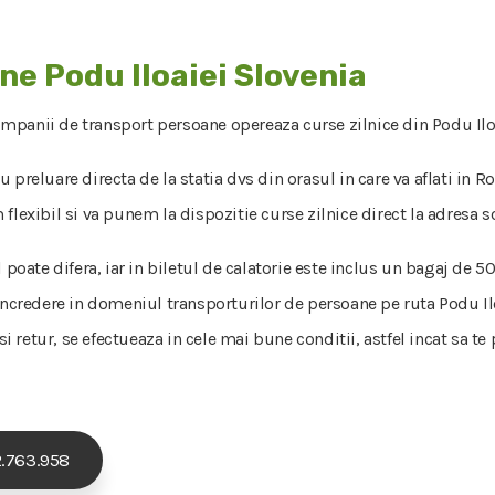
ne Podu Iloaiei Slovenia
ompanii de transport persoane opereaza curse zilnice din Podu Iloai
u preluare directa de la statia dvs din orasul in care va aflati in 
lexibil si va punem la dispozitie curse zilnice direct la adresa so
l poate difera, iar in biletul de calatorie este inclus un bagaj de
incredere in domeniul transporturilor de persoane pe ruta Podu Iloa
 si retur, se efectueaza in cele mai bune conditii, astfel incat sa t
.763.958