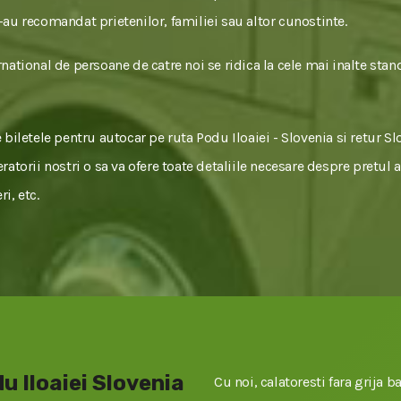
ne-au recomandat prietenilor, familiei sau altor cunostinte.
national de persoane de catre noi se ridica la cele mai inalte stan
biletele pentru autocar pe ruta Podu Iloaiei - Slovenia si retur Slo
atorii nostri o sa va ofere toate detaliile necesare despre pretul a
i, etc.
u Iloaiei Slovenia
Cu noi, calatoresti fara grija ba