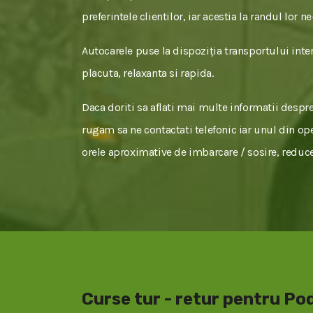
preferintele clientilor, iar acestia la randul lor 
Autocarele puse la dispoziția transportului inter
placuta, relaxanta si rapida.
Daca doriti sa aflati mai multe informatii despre 
rugam sa ne contactati telefonic iar unul din oper
orele aproximative de imbarcare / sosire, reducer
Curse tur - retur pentru Pod