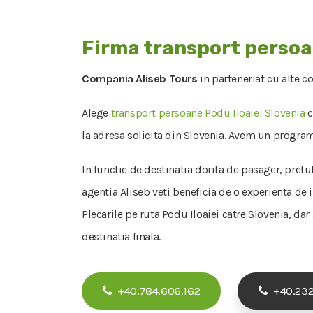
Firma transport persoa
Compania Aliseb Tours
in parteneriat cu alte c
Alege
transport persoane Podu Iloaiei Slovenia
c
la adresa solicita din Slovenia. Avem un program f
In functie de destinatia dorita de pasager, pretu
agentia Aliseb veti beneficia de o experienta de 
Plecarile pe ruta Podu Iloaiei catre Slovenia, dar
destinatia finala.
+40.784.606.162
+40.232