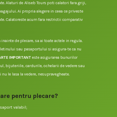
e. Alaturi de Aliseb Tours poti calatori fara griji,
 bagajului. Ai propria alegere in ceea ce priveste
te. Calatoreste acum fara restrictii comparativ
inainte de plecare, sa ai toate actele in regula.
uletinului sau pasaportului si asigura-te ca nu
ARTE IMPORTANT
este asigurarea bunurilor
l, bijuteriile, cardurile, ochelarii de vedere sau
si nu le lasa la vedere, nesupravegheate.
sare pentru plecare?
saport valabil;