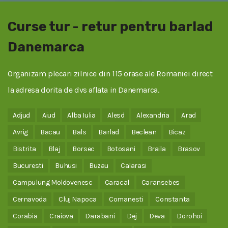
Curse tur - retur pentru barlad
Danemarca
Organizam plecari zilnice din 115 orase ale Romaniei direct
la adresa dorita de dvs aflata in Danemarca.
Adjud
Aiud
Alba Iulia
Alesd
Alexandria
Arad
Avrig
Bacau
Bals
Barlad
Beclean
Bicaz
Bistrita
Blaj
Borsec
Botosani
Braila
Brasov
Bucuresti
Buhusi
Buzau
Calarasi
Campulung Moldovenesc
Caracal
Caransebes
Cernavoda
Cluj Napoca
Comanesti
Constanta
Corabia
Craiova
Darabani
Dej
Deva
Dorohoi