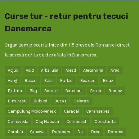
Curse tur - retur pentru tecuci
Danemarca
Organizam plecari zilnice din 115 orase ale Romaniei direct
la adresa dorita de dvs aflata in Danemarca.
Adjud
Aiud
Alba Iulia
Alesd
Alexandria
Arad
Avrig
Bacau
Bals
Barlad
Beclean
Bicaz
Bistrita
Blaj
Borsec
Botosani
Braila
Brasov
Bucuresti
Buhusi
Buzau
Calarasi
Campulung Moldovenesc
Caracal
Caransebes
Cernavoda
Cluj Napoca
Comanesti
Constanta
Corabia
Craiova
Darabani
Dej
Deva
Dorohoi