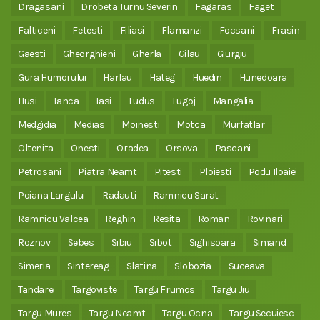
Dragasani
Drobeta Turnu Severin
Fagaras
Faget
Falticeni
Fetesti
Filiasi
Flamanzi
Focsani
Frasin
Gaesti
Gheorghieni
Gherla
Gilau
Giurgiu
Gura Humorului
Harlau
Hateg
Huedin
Hunedoara
Husi
Ianca
Iasi
Ludus
Lugoj
Mangalia
Medgidia
Medias
Moinesti
Motca
Murfatlar
Oltenita
Onesti
Oradea
Orsova
Pascani
Petrosani
Piatra Neamt
Pitesti
Ploiesti
Podu Iloaiei
Poiana Largului
Radauti
Ramnicu Sarat
Ramnicu Valcea
Reghin
Resita
Roman
Rovinari
Roznov
Sebes
Sibiu
Sibot
Sighisoara
Simand
Simeria
Sintereag
Slatina
Slobozia
Suceava
Tandarei
Targoviste
Targu Frumos
Targu Jiu
Targu Mures
Targu Neamt
Targu Ocna
Targu Secuiesc