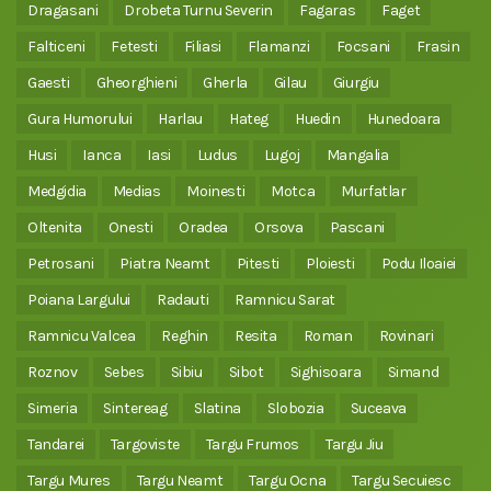
Dragasani
Drobeta Turnu Severin
Fagaras
Faget
Falticeni
Fetesti
Filiasi
Flamanzi
Focsani
Frasin
Gaesti
Gheorghieni
Gherla
Gilau
Giurgiu
Gura Humorului
Harlau
Hateg
Huedin
Hunedoara
Husi
Ianca
Iasi
Ludus
Lugoj
Mangalia
Medgidia
Medias
Moinesti
Motca
Murfatlar
Oltenita
Onesti
Oradea
Orsova
Pascani
Petrosani
Piatra Neamt
Pitesti
Ploiesti
Podu Iloaiei
Poiana Largului
Radauti
Ramnicu Sarat
Ramnicu Valcea
Reghin
Resita
Roman
Rovinari
Roznov
Sebes
Sibiu
Sibot
Sighisoara
Simand
Simeria
Sintereag
Slatina
Slobozia
Suceava
Tandarei
Targoviste
Targu Frumos
Targu Jiu
Targu Mures
Targu Neamt
Targu Ocna
Targu Secuiesc