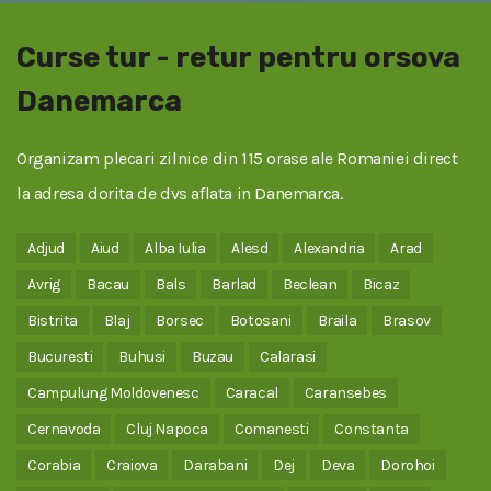
Curse tur - retur pentru orsova
Danemarca
Organizam plecari zilnice din 115 orase ale Romaniei direct
la adresa dorita de dvs aflata in Danemarca.
Adjud
Aiud
Alba Iulia
Alesd
Alexandria
Arad
Avrig
Bacau
Bals
Barlad
Beclean
Bicaz
Bistrita
Blaj
Borsec
Botosani
Braila
Brasov
Bucuresti
Buhusi
Buzau
Calarasi
Campulung Moldovenesc
Caracal
Caransebes
Cernavoda
Cluj Napoca
Comanesti
Constanta
Corabia
Craiova
Darabani
Dej
Deva
Dorohoi