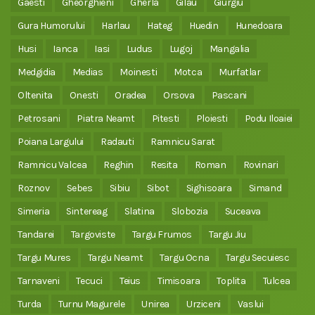
Gaesti
Gheorghieni
Gherla
Gilau
Giurgiu
Gura Humorului
Harlau
Hateg
Huedin
Hunedoara
Husi
Ianca
Iasi
Ludus
Lugoj
Mangalia
Medgidia
Medias
Moinesti
Motca
Murfatlar
Oltenita
Onesti
Oradea
Orsova
Pascani
Petrosani
Piatra Neamt
Pitesti
Ploiesti
Podu Iloaiei
Poiana Largului
Radauti
Ramnicu Sarat
Ramnicu Valcea
Reghin
Resita
Roman
Rovinari
Roznov
Sebes
Sibiu
Sibot
Sighisoara
Simand
Simeria
Sintereag
Slatina
Slobozia
Suceava
Tandarei
Targoviste
Targu Frumos
Targu Jiu
Targu Mures
Targu Neamt
Targu Ocna
Targu Secuiesc
Tarnaveni
Tecuci
Teius
Timisoara
Toplita
Tulcea
Turda
Turnu Magurele
Unirea
Urziceni
Vaslui