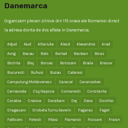
Danemarca
Organizam plecari zilnice din 115 orase ale Romaniei direct
la adresa dorita de dvs aflata in Danemarca.
Adjud
Aiud
Alba Iulia
Alesd
Alexandria
Arad
Avrig
Bacau
Bals
Barlad
Beclean
Bicaz
Bistrita
Blaj
Borsec
Botosani
Braila
Brasov
Bucuresti
Buhusi
Buzau
Calarasi
Campulung Moldovenesc
Caracal
Caransebes
Cernavoda
Cluj Napoca
Comanesti
Constanta
Corabia
Craiova
Darabani
Dej
Deva
Dorohoi
Dragasani
Drobeta Turnu Severin
Fagaras
Faget
Falticeni
Fetesti
Filiasi
Flamanzi
Focsani
Frasin