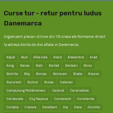
Curse tur - retur pentru ludus
Danemarca
Organizam plecari zilnice din 115 orase ale Romaniei direct
la adresa dorita de dvs aflata in Danemarca.
Adjud
Aiud
Alba Iulia
Alesd
Alexandria
Arad
Avrig
Bacau
Bals
Barlad
Beclean
Bicaz
Bistrita
Blaj
Borsec
Botosani
Braila
Brasov
Bucuresti
Buhusi
Buzau
Calarasi
Campulung Moldovenesc
Caracal
Caransebes
Cernavoda
Cluj Napoca
Comanesti
Constanta
Corabia
Craiova
Darabani
Dej
Deva
Dorohoi