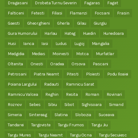
Dragasani
Drobeta Turnu Severin
Fagaras
Faget
Falticeni
Fetesti
Filiasi
Flamanzi
Focsani
Frasin
Gaesti
Gheorghieni
Gherla
Gilau
Giurgiu
Gura Humorului
Harlau
Hateg
Huedin
Hunedoara
Husi
Ianca
Iasi
Ludus
Lugoj
Mangalia
Medgidia
Medias
Moinesti
Motca
Murfatlar
Oltenita
Onesti
Oradea
Orsova
Pascani
Petrosani
Piatra Neamt
Pitesti
Ploiesti
Podu Iloaiei
Poiana Largului
Radauti
Ramnicu Sarat
Ramnicu Valcea
Reghin
Resita
Roman
Rovinari
Roznov
Sebes
Sibiu
Sibot
Sighisoara
Simand
Simeria
Sintereag
Slatina
Slobozia
Suceava
Tandarei
Targoviste
Targu Frumos
Targu Jiu
Targu Mures
Targu Neamt
Targu Ocna
Targu Secuiesc