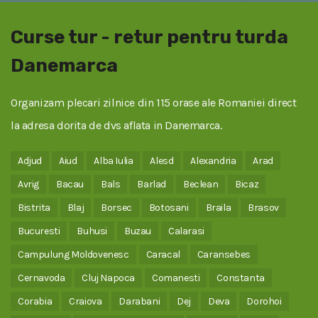
Curse tur - retur pentru turda
Danemarca
Organizam plecari zilnice din 115 orase ale Romaniei direct
la adresa dorita de dvs aflata in Danemarca.
Adjud
Aiud
Alba Iulia
Alesd
Alexandria
Arad
Avrig
Bacau
Bals
Barlad
Beclean
Bicaz
Bistrita
Blaj
Borsec
Botosani
Braila
Brasov
Bucuresti
Buhusi
Buzau
Calarasi
Campulung Moldovenesc
Caracal
Caransebes
Cernavoda
Cluj Napoca
Comanesti
Constanta
Corabia
Craiova
Darabani
Dej
Deva
Dorohoi