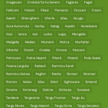
Dragasani
Drobeta Turnu Severin
Fagaras
Faget
Falticeni
Fetesti
Filiasi
Flamanzi
Focsani
Frasin
Gaesti
Gheorghieni
Gherla
Gilau
Giurgiu
Gura Humorului
Harlau
Hateg
Huedin
Hunedoara
Husi
Ianca
Iasi
Ludus
Lugoj
Mangalia
Medgidia
Medias
Moinesti
Motca
Murfatlar
Oltenita
Onesti
Oradea
Orsova
Pascani
Petrosani
Piatra Neamt
Pitesti
Ploiesti
Podu Iloaiei
Poiana Largului
Radauti
Ramnicu Sarat
Ramnicu Valcea
Reghin
Resita
Roman
Rovinari
Roznov
Sebes
Sibiu
Sibot
Sighisoara
Simand
Simeria
Sintereag
Slatina
Slobozia
Suceava
Tandarei
Targoviste
Targu Frumos
Targu Jiu
Targu Mures
Targu Neamt
Targu Ocna
Targu Secuiesc