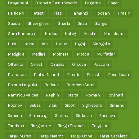
Dragasani
Drobeta Turnu Severin
Fagaras
Faget
Falticeni
Fetesti
Filiasi
Flamanzi
Focsani
Frasin
Gaesti
Gheorghieni
Gherla
Gilau
Giurgiu
Gura Humorului
Harlau
Hateg
Huedin
Hunedoara
Husi
Ianca
Iasi
Ludus
Lugoj
Mangalia
Medgidia
Medias
Moinesti
Motca
Murfatlar
Oltenita
Onesti
Oradea
Orsova
Pascani
Petrosani
Piatra Neamt
Pitesti
Ploiesti
Podu Iloaiei
Poiana Largului
Radauti
Ramnicu Sarat
Ramnicu Valcea
Reghin
Resita
Roman
Rovinari
Roznov
Sebes
Sibiu
Sibot
Sighisoara
Simand
Simeria
Sintereag
Slatina
Slobozia
Suceava
Tandarei
Targoviste
Targu Frumos
Targu Jiu
Targu Mures
Targu Neamt
Targu Ocna
Targu Secuiesc