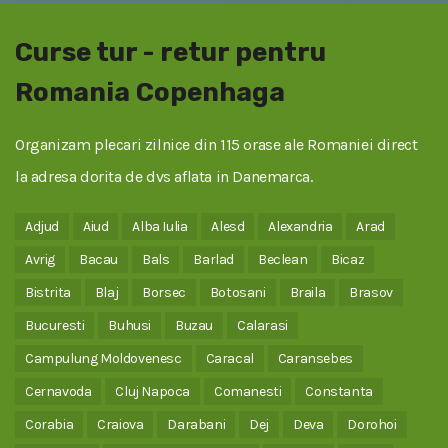
Curse tur - retur pentru
Romania Copenhaga
Organizam plecari zilnice din 115 orase ale Romaniei direct
la adresa dorita de dvs aflata in Danemarca.
Adjud
Aiud
Alba Iulia
Alesd
Alexandria
Arad
Avrig
Bacau
Bals
Barlad
Beclean
Bicaz
Bistrita
Blaj
Borsec
Botosani
Braila
Brasov
Bucuresti
Buhusi
Buzau
Calarasi
Campulung Moldovenesc
Caracal
Caransebes
Cernavoda
Cluj Napoca
Comanesti
Constanta
Corabia
Craiova
Darabani
Dej
Deva
Dorohoi